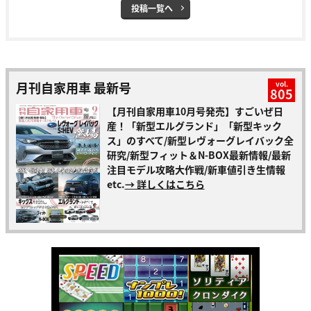
投稿一覧へ
月刊自家用車 最新号
vol.
805
【月刊自家用車10月号発売】すごいぜ日
産！「新型エルグランド」「新型キック
ス」のすべて/新型レヴォーグレイバック全
研究/新型フィット＆N-BOX最新情報/最新
注目モデル攻略大作戦/新車値引き生情報
etc.
→ 詳しくはこちら