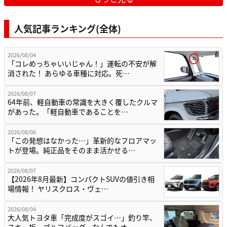
人気記事ランキング(全体)
2026/08/04
「コレめっちゃいいじゃん！」運転の不安が解
消された！ あらゆる車種に対応。死…
2026/08/07
64年前、軽自動車の常識を大きく覆したクルマ
があった。「軽自動車であることを…
2026/08/06
「この発想はなかった…」革新的なフロアマッ
トが登場。純正品をそのまま活かせる…
2026/08/07
【2026年8月最新】コンパクトSUVの値引き相
場情報！ ヤリスクロス・ヴェ…
2026/08/04
大人気トヨタ車「完成度がスゴイ…」釣り竿、