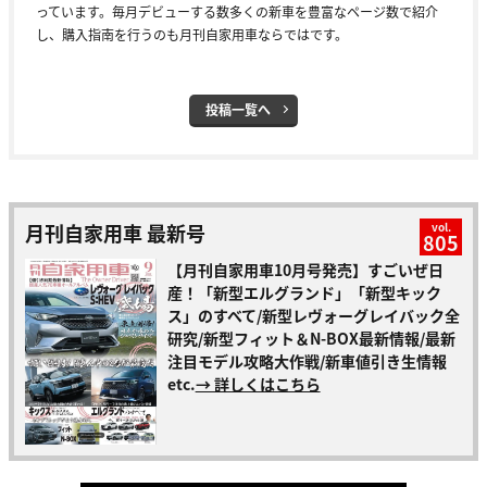
っています。毎月デビューする数多くの新車を豊富なページ数で紹介
し、購入指南を行うのも月刊自家用車ならではです。
投稿一覧へ
月刊自家用車 最新号
vol.
805
【月刊自家用車10月号発売】すごいぜ日
産！「新型エルグランド」「新型キック
ス」のすべて/新型レヴォーグレイバック全
研究/新型フィット＆N-BOX最新情報/最新
注目モデル攻略大作戦/新車値引き生情報
etc.
→ 詳しくはこちら