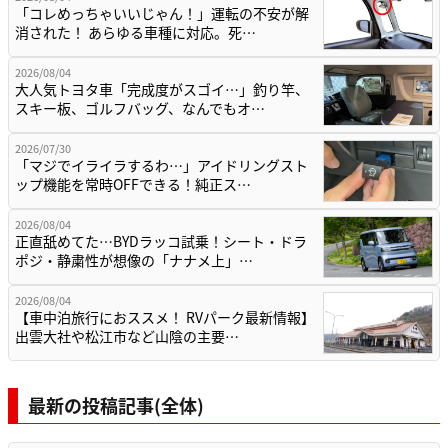
「コレめっちゃいいじゃん！」運転の不安が解
消された！ あらゆる車種に対応。死…
2026/08/04
大人気トヨタ車「完成度がスゴイ…」釣り竿、
スキー板、ゴルフバッグ、なんでもオ…
2026/07/30
「マジでイライラするわ…」アイドリングスト
ップ機能を常時OFFできる！純正ス…
2026/08/04
正直舐めてた…BYDラッコ試乗！シート・ドラ
ポジ・静粛性が想像の「ナナメ上」…
2026/08/04
【車中泊旅行におススメ！ RVパーク最新情報】
出雲大社や松江市など山陰の主要…
最新の投稿記事(全体)