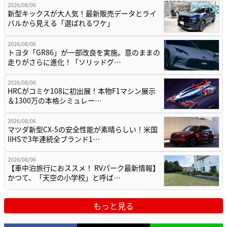
2026/08/06
新型キックスが大人気！最新販売データとライ
バルから見える「選ばれるワケ」
2026/08/06
トヨタ「GR86」が一部改良を実施。意のままの
走りがさらに進化！「ソリッドグ…
2026/08/06
HRCがコミケ108に初出展！本物F1マシン展示
＆1300万の本格シミュレー…
2026/08/06
マツダ新型CX-5の安全性能が素晴らしい！米国
IIHSで3年連続全ブランド1…
2026/08/06
【車中泊旅行におススメ！ RVパーク最新情報】
かつて、「天空の小学校」と呼ば…
もっと見る