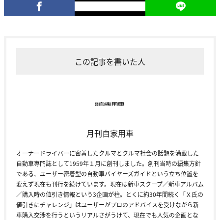
この記事を書いた人
月刊自家用車
オーナードライバーに密着したクルマとクルマ社会の話題を満載した
自動車専門誌として1959年１月に創刊しました。創刊当時の編集方針
である、ユーザー密着型の自動車バイヤーズガイドという立ち位置を
変えず現在も刊行を続けています。現在は新車スクープ／新車アルバム
／購入時の値引き情報という3企画が柱。とくに約30年間続く「Ｘ氏の
値引きにチャレンジ」はユーザーがプロのアドバイスを受けながら新
車購入交渉を行うというリアルさがうけて、現在でも人気の企画とな