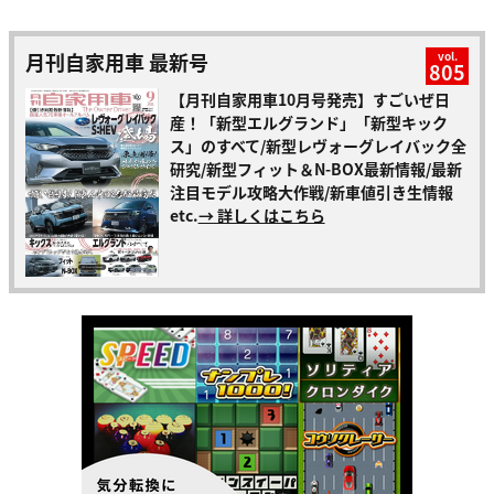
月刊自家用車 最新号
vol.
805
【月刊自家用車10月号発売】すごいぜ日
産！「新型エルグランド」「新型キック
ス」のすべて/新型レヴォーグレイバック全
研究/新型フィット＆N-BOX最新情報/最新
注目モデル攻略大作戦/新車値引き生情報
etc.
→ 詳しくはこちら