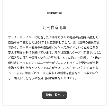
月刊自家用車
オーナードライバーに密着したクルマとクルマ社会の話題を満載した
自動車専門誌として1959年１月に創刊しました。創刊当時の編集方針
である、ユーザー密着型の自動車バイヤーズガイドという立ち位置を
変えず現在も刊行を続けています。現在は新車スクープ／新車アルバム
／購入時の値引き情報という3企画が柱。とくに約30年間続く「Ｘ氏の
値引きにチャレンジ」はユーザーがプロのアドバイスを受けながら新
車購入交渉を行うというリアルさがうけて、現在でも人気の企画とな
っています。毎月デビューする数多くの新車を豊富なページ数で紹介
し、購入指南を行うのも月刊自家用車ならではです。
投稿一覧へ