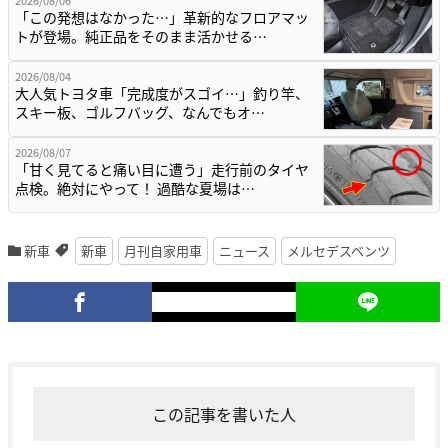
2026/08/06
「この発想はなかった…」革新的なフロアマッ
トが登場。純正品をそのまま活かせる…
2026/08/04
大人気トヨタ車「完成度がスゴイ…」釣り竿、
スキー板、ゴルフバッグ、なんでもオ…
2026/08/07
「甘く見てると痛い目に遭う」走行前のタイヤ
点検。絶対にやって！ 過酷な夏場は…
新車
新車
月刊自家用車
ニュース
メルセデスベンツ
この記事を書いた人