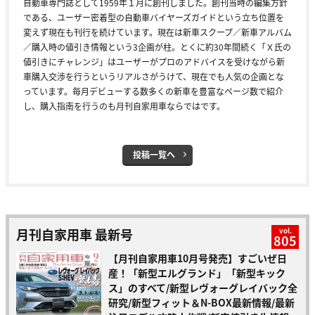
自動車専門誌として1959年１月に創刊しました。創刊当時の編集方針
である、ユーザー密着型の自動車バイヤーズガイドという立ち位置を
変えず現在も刊行を続けています。現在は新車スクープ／新車アルバム
／購入時の値引き情報という3企画が柱。とくに約30年間続く「Ｘ氏の
値引きにチャレンジ」はユーザーがプロのアドバイスを受けながら新
車購入交渉を行うというリアルさがうけて、現在でも人気の企画とな
っています。毎月デビューする数多くの新車を豊富なページ数で紹介
し、購入指南を行うのも月刊自家用車ならではです。
投稿一覧へ
月刊自家用車 最新号
vol.
805
【月刊自家用車10月号発売】すごいぜ日
産！「新型エルグランド」「新型キック
ス」のすべて/新型レヴォーグレイバック全
研究/新型フィット＆N-BOX最新情報/最新