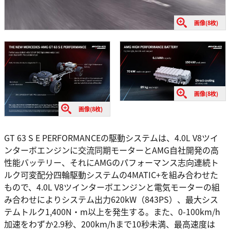
画像(8枚)
画像(8枚)
画像(8枚)
GT 63 S E PERFORMANCEの駆動システムは、4.0L V8ツイ
ンターボエンジンに交流同期モーターとAMG自社開発の高
性能バッテリー、それにAMGのパフォーマンス志向連続ト
ルク可変配分四輪駆動システムの4MATIC+を組み合わせた
もので、4.0L V8ツインターボエンジンと電気モーターの組
み合わせによりシステム出力620kW（843PS）、最大シス
テムトルク1,400N・m以上を発生する。また、0-100km/h
加速をわずか2.9秒、200km/hまで10秒未満、最高速度は