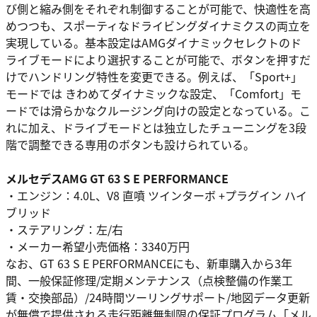
び側と縮み側をそれぞれ制御することが可能で、快適性を高
めつつも、スポーティなドライビングダイナミクスの両立を
実現している。基本設定はAMGダイナミックセレクトのド
ライブモードにより選択することが可能で、ボタンを押すだ
けでハンドリング特性を変更できる。例えば、「Sport+」
モードでは きわめてダイナミックな設定、「Comfort」モ
ードでは滑らかなクルージング向けの設定となっている。こ
れに加え、ドライブモードとは独立したチューニングを3段
階で調整できる専用のボタンも設けられている。
メルセデスAMG GT 63 S E PERFORMANCE
・エンジン：4.0L、V8 直噴 ツインターボ +プラグイン ハイ
ブリッド
・ステアリング：左/右
・メーカー希望小売価格：3340万円
なお、GT 63 S E PERFORMANCEにも、新車購入から3年
間、一般保証修理/定期メンテナンス（点検整備の作業工
賃・交換部品）/24時間ツーリングサポート/地図データ更新
が無償で提供される走行距離無制限の保証プログラム「メル