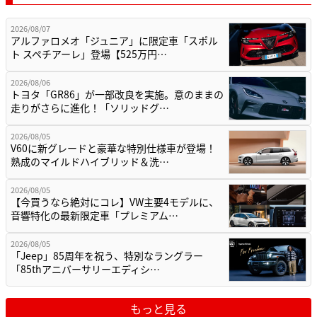
2026/08/07
アルファロメオ「ジュニア」に限定車「スポル
ト スペチアーレ」登場【525万円…
2026/08/06
トヨタ「GR86」が一部改良を実施。意のままの
走りがさらに進化！「ソリッドグ…
2026/08/05
V60に新グレードと豪華な特別仕様車が登場！
熟成のマイルドハイブリッド＆洗…
2026/08/05
【今買うなら絶対にコレ】VW主要4モデルに、
音響特化の最新限定車「プレミアム…
2026/08/05
「Jeep」85周年を祝う、特別なラングラー
「85thアニバーサリーエディシ…
もっと見る