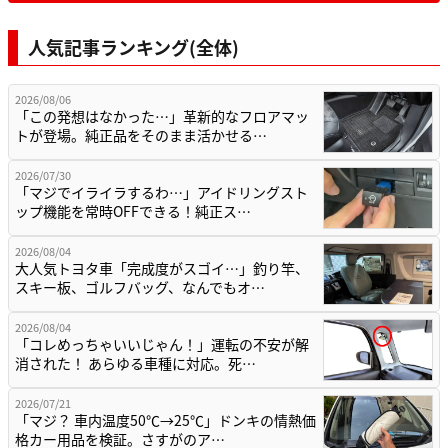
人気記事ランキング(全体)
2026/08/06
「この発想はなかった…」革新的なフロアマッ
トが登場。純正品をそのまま活かせる…
2026/07/30
「マジでイライラするわ…」アイドリングスト
ップ機能を常時OFFできる！純正ス…
2026/08/04
大人気トヨタ車「完成度がスゴイ…」釣り竿、
スキー板、ゴルフバッグ、なんでもオ…
2026/08/04
「コレめっちゃいいじゃん！」運転の不安が解
消された！ あらゆる車種に対応。死…
2026/07/21
「マジ？ 車内温度50℃→25℃」ドンキの情熱価
格カー用品を検証。さすがのア…