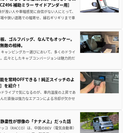
496 補助ミラー サイドアンダー用］
験が浅い人や車幅感覚に自信がない人にとって、
車場や狭い道路での幅寄せ、縁石ギリギリまで車
板、ゴルフバッグ、なんでもオッケー。
、無敵の相棒。
 キャンピングカー選びにおいて、多くのドライ
だ。広々としたキャブコンバージョンは魅力的だ
能を常時OFFできる！純正スイッチのよ
ー］を紹介！
のドライブで気になるのが、車内温度の上昇であ
込んだ直後は強力なエアコンによる冷却が欠かせ
・静粛性が想像の「ナナメ上」だった話
ッコ（RACCO）は、中国のBEV（電気自動車）