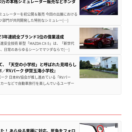
300万の本格シミュレーター販売などホンダ
シミュレーターを初公開＆販売 今回の出展における
ツ部門が共同開発した特別なシミュレー[…]
Sで3年連続全ブランド1位の偉業達成
全技術 新型「MAZDA CX-5」は、「新世代
、日常のあらゆるシーンでマツダならで[…]
つて、「天空の小学校」と呼ばれた見晴らし
／RVパーク 伊賀玉滝小学校』
ーク 日本RV協会が推し進めている「RVパー
グカーなどで自動車旅行を楽しんでいるユーザー
た！ あらゆる車種に対応。死角をフォロ