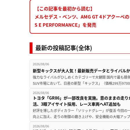
【この記事を最初から読む】
メルセデス・ベンツ、AMG GT 4ドアクーペ
S E PERFORMANCE」を発売
最新の投稿記事(全体)
2026/08/06
新型キックスが大人気！最新販売データとライバル
強力なライバルがひしめくカテゴリーで大健闘 国内で最も競
SUV市場において、日産の新型「キックス」（価格299万9700～
2026/08/06
トヨタ「GR86」が一部改良を実施。意のままの走
活、3眼アイサイト採用、レース車両へAT追加も
好評を博したボディカラー「ソリッドグレー」が復活 今回の
向上に加え、走りの制御の磨き上げや、安全機能の大幅アップデー
2026/08/06