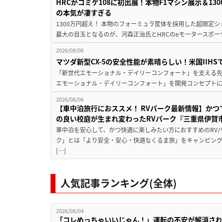
HRCがコミケ108に初出展！本物F1マシン展示＆1
の本気が凄すぎる
1300万円超え！ 本物のフォーミュラ筐体を採用した超限定
最大の目玉となるのが、河森正治氏とHRCのeモータースポー
2026/08/06
マツダ新型CX-5の安全性能が素晴らしい！米国IIH
「新世代エモーショナル・デイリーコンフォート」を支える先進安
エモーショナル・デイリーコンフォート」を開発コンセプトに
2026/08/06
【車中泊旅行におススメ！ RVパーク最新情報】か
の良い校庭が生まれ変わったRVパーク『三重県伊賀市
車中泊を安心して、かつ快適に楽しみたい方におすすめのRVパ
ク」とは「より安全・安心・快適なくるま旅」をキャンピン
[…]
人気記事ランキング(全体)
2026/08/04
「コレめっちゃいいじゃん！」運転の不安が解消され