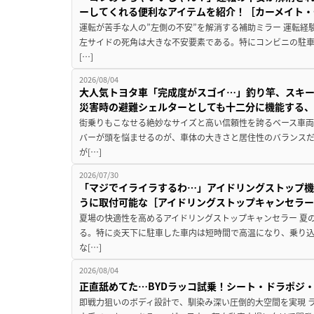
ーしてくれる便利なアイテムを紹介！［カーメイト・CZ
運転が苦手な人の”左側の不安”を解消する補助ミラー 運転経
左サイドの死角は大きな不安要素である。特にコンビニの駐
[…]
2026/08/04
大人気トヨタ車「完成度がスゴイ…」釣り竿、スキー
災害時の避難シェルターとしても十二分に機能する
街乗りもこなせる絶妙なサイズと高い信頼性を誇るベース車両
バーが頭を悩ませるのが、車体の大きさと居住性のバランス
が[…]
2026/07/30
「マジでイライラするわ…」アイドリングストップ機
うに取付可能な［アイドリングストップキャンセラ
夏場の快適性を高めるアイドリングストップキャンセラー 夏
る。特に炎天下に駐車した車内は短時間で高温になり、乗り
な[…]
2026/08/04
正直舐めてた…BYDラッコ試乗！シート・ドラポジ
即戦力狙いのボディ設計で、馴染み深い圧倒的大空間を実現 ラ