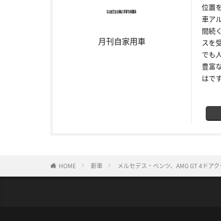
位置
車ア
間続
月刊自家用車
スを
でも
豊富
はで
HOME
新車
メルセデス・ベンツ、AMG GT 4ドアク