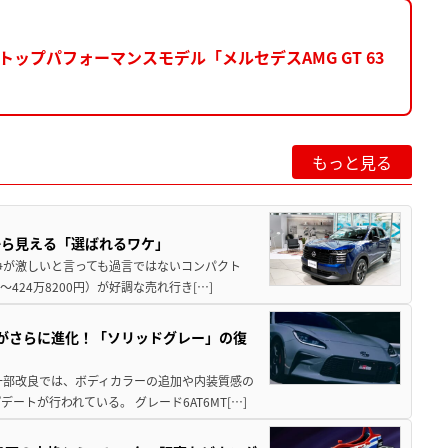
のトップパフォーマンスモデル「メルセデスAMG GT 63
もっと見る
から見える「選ばれるワケ」
争が激しいと言っても過言ではないコンパクト
424万8200円）が好調な売れ行き[…]
りがさらに進化！「ソリッドグレー」の復
一部改良では、ボディカラーの追加や内装質感の
トが行われている。 グレード6AT6MT[…]