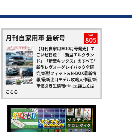
月刊自家用車 最新号
vol.
805
【月刊自家用車10月号発売】す
ごいぜ日産！「新型エルグラン
ド」「新型キックス」のすべて/
新型レヴォーグレイバック全研
究/新型フィット＆N-BOX最新情
報/最新注目モデル攻略大作戦/新
車値引き生情報etc.
→ 詳しくは
こちら