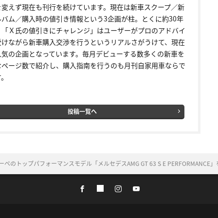
を変えず現在も刊行を続けています。現在は新車スクープ／新
ルバム／購入時の値引き情報という3企画が柱。とくに約30年
く「Ｘ氏の値引きにチャレンジ」はユーザーがプロのアドバイ
受けながら新車購入交渉を行うというリアルさがうけて、現在
人気の企画となっています。毎月デビューする数多くの新車を
なページ数で紹介し、購入指南を行うのも月刊自家用車ならで
す。
投稿一覧へ
ーペのトップパフォーマンスモデル「メルセデスAMG GT 63 S E PERFORMANCE