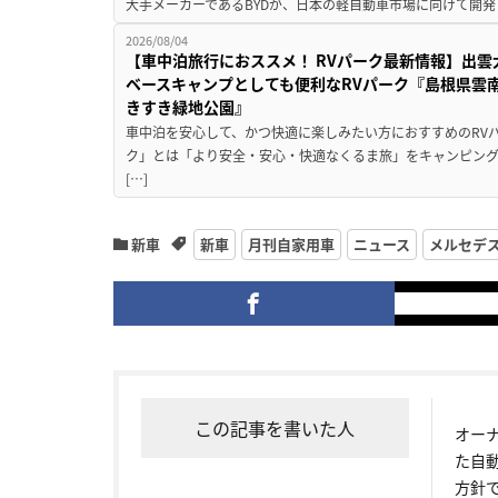
大手メーカーであるBYDが、日本の軽自動車市場に向けて開発し
2026/08/04
【車中泊旅行におススメ！ RVパーク最新情報】出
ベースキャンプとしても便利なRVパーク『島根県雲南
きすき緑地公園』
車中泊を安心して、かつ快適に楽しみたい方におすすめのRVパ
ク」とは「より安全・安心・快適なくるま旅」をキャンピン
[…]
新車
新車
月刊自家用車
ニュース
メルセデ
この記事を書いた人
オー
た自
方針