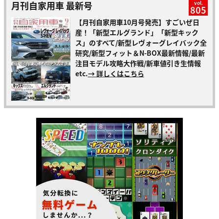
月刊自家用車 最新号
vol.
805
【月刊自家用車10月号発売】すごいぜ日
産！「新型エルグランド」「新型キック
ス」のすべて/新型レヴォーグレイバック全
研究/新型フィット＆N-BOX最新情報/最新
注目モデル攻略大作戦/新車値引き生情報
etc.
→ 詳しくはこちら