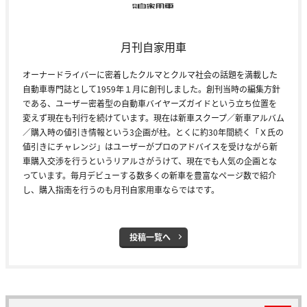
月刊自家用車
オーナードライバーに密着したクルマとクルマ社会の話題を満載した
自動車専門誌として1959年１月に創刊しました。創刊当時の編集方針
である、ユーザー密着型の自動車バイヤーズガイドという立ち位置を
変えず現在も刊行を続けています。現在は新車スクープ／新車アルバム
／購入時の値引き情報という3企画が柱。とくに約30年間続く「Ｘ氏の
値引きにチャレンジ」はユーザーがプロのアドバイスを受けながら新
車購入交渉を行うというリアルさがうけて、現在でも人気の企画とな
っています。毎月デビューする数多くの新車を豊富なページ数で紹介
し、購入指南を行うのも月刊自家用車ならではです。
投稿一覧へ