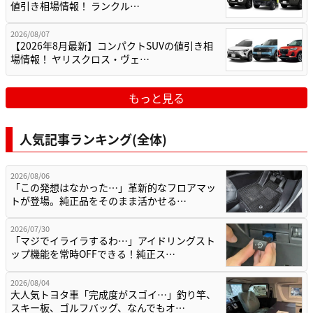
値引き相場情報！ ランクル…
2026/08/07
【2026年8月最新】コンパクトSUVの値引き相
場情報！ ヤリスクロス・ヴェ…
もっと見る
人気記事ランキング(全体)
2026/08/06
「この発想はなかった…」革新的なフロアマッ
トが登場。純正品をそのまま活かせる…
2026/07/30
「マジでイライラするわ…」アイドリングスト
ップ機能を常時OFFできる！純正ス…
2026/08/04
大人気トヨタ車「完成度がスゴイ…」釣り竿、
スキー板、ゴルフバッグ、なんでもオ…