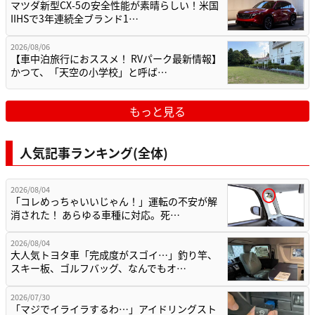
マツダ新型CX-5の安全性能が素晴らしい！米国
IIHSで3年連続全ブランド1…
2026/08/06
【車中泊旅行におススメ！ RVパーク最新情報】
かつて、「天空の小学校」と呼ば…
もっと見る
人気記事ランキング(全体)
2026/08/04
「コレめっちゃいいじゃん！」運転の不安が解
消された！ あらゆる車種に対応。死…
2026/08/04
大人気トヨタ車「完成度がスゴイ…」釣り竿、
スキー板、ゴルフバッグ、なんでもオ…
2026/07/30
「マジでイライラするわ…」アイドリングスト