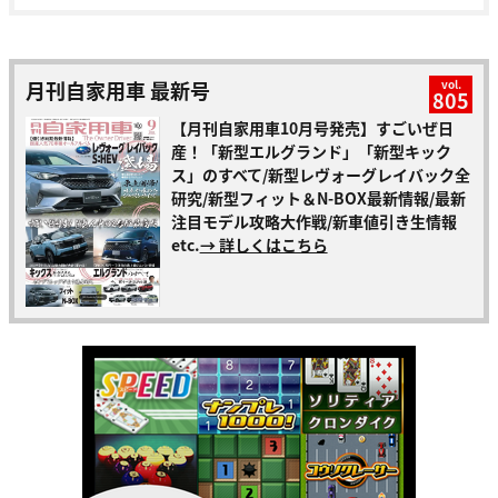
月刊自家用車 最新号
vol.
805
【月刊自家用車10月号発売】すごいぜ日
産！「新型エルグランド」「新型キック
ス」のすべて/新型レヴォーグレイバック全
研究/新型フィット＆N-BOX最新情報/最新
注目モデル攻略大作戦/新車値引き生情報
etc.
→ 詳しくはこちら