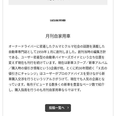
月刊自家用車
オーナードライバーに密着したクルマとクルマ社会の話題を満載した
自動車専門誌として1959年１月に創刊しました。創刊当時の編集方針
である、ユーザー密着型の自動車バイヤーズガイドという立ち位置を
変えず現在も刊行を続けています。現在は新車スクープ／新車アルバム
／購入時の値引き情報という3企画が柱。とくに約30年間続く「Ｘ氏の
値引きにチャレンジ」はユーザーがプロのアドバイスを受けながら新
車購入交渉を行うというリアルさがうけて、現在でも人気の企画とな
っています。毎月デビューする数多くの新車を豊富なページ数で紹介
し、購入指南を行うのも月刊自家用車ならではです。
投稿一覧へ