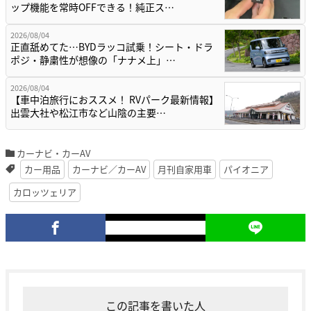
ップ機能を常時OFFできる！純正ス…
2026/08/04
正直舐めてた…BYDラッコ試乗！シート・ドラ
ポジ・静粛性が想像の「ナナメ上」…
2026/08/04
【車中泊旅行におススメ！ RVパーク最新情報】
出雲大社や松江市など山陰の主要…
カーナビ・カーAV
カー用品
カーナビ／カーAV
月刊自家用車
パイオニア
カロッツェリア
この記事を書いた人