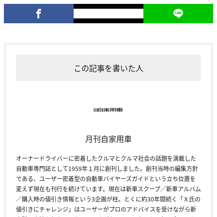
この記事を書いた人
月刊自家用車
オーナードライバーに密着したクルマとクルマ社会の話題を満載した
自動車専門誌として1959年１月に創刊しました。創刊当時の編集方針
である、ユーザー密着型の自動車バイヤーズガイドという立ち位置を
変えず現在も刊行を続けています。現在は新車スクープ／新車アルバム
／購入時の値引き情報という3企画が柱。とくに約30年間続く「Ｘ氏の
値引きにチャレンジ」はユーザーがプロのアドバイスを受けながら新