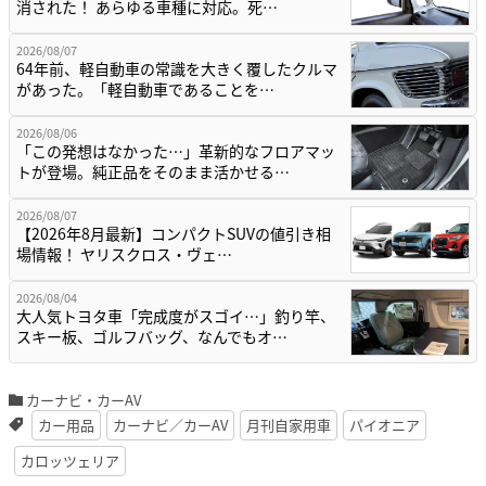
消された！ あらゆる車種に対応。死…
2026/08/07
64年前、軽自動車の常識を大きく覆したクルマ
があった。「軽自動車であることを…
2026/08/06
「この発想はなかった…」革新的なフロアマッ
トが登場。純正品をそのまま活かせる…
2026/08/07
【2026年8月最新】コンパクトSUVの値引き相
場情報！ ヤリスクロス・ヴェ…
2026/08/04
大人気トヨタ車「完成度がスゴイ…」釣り竿、
スキー板、ゴルフバッグ、なんでもオ…
カーナビ・カーAV
カー用品
カーナビ／カーAV
月刊自家用車
パイオニア
カロッツェリア