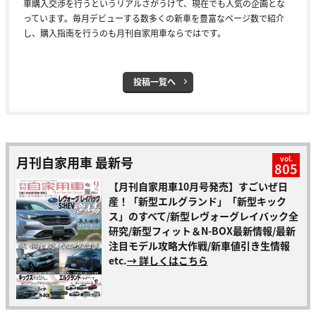
車購入交渉を行うというリアルさがうけて、現在でも人気の企画とな
っています。毎月デビューする数多くの新車を豊富なページ数で紹介
し、購入指南を行うのも月刊自家用車ならではです。
投稿一覧へ
月刊自家用車 最新号
vol.
805
【月刊自家用車10月号発売】すごいぜ日
産！「新型エルグランド」「新型キック
ス」のすべて/新型レヴォーグレイバック全
研究/新型フィット＆N-BOX最新情報/最新
注目モデル攻略大作戦/新車値引き生情報
etc.
→ 詳しくはこちら