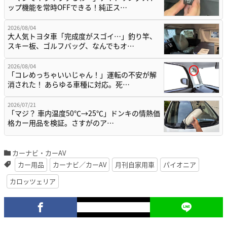
ップ機能を常時OFFできる！純正ス…
2026/08/04
大人気トヨタ車「完成度がスゴイ…」釣り竿、
スキー板、ゴルフバッグ、なんでもオ…
2026/08/04
「コレめっちゃいいじゃん！」運転の不安が解
消された！ あらゆる車種に対応。死…
2026/07/21
「マジ？ 車内温度50℃→25℃」ドンキの情熱価
格カー用品を検証。さすがのア…
カーナビ・カーAV
カー用品
カーナビ／カーAV
月刊自家用車
パイオニア
カロッツェリア