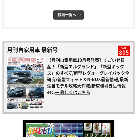
投稿一覧へ
月刊自家用車 最新号
vol.
805
【月刊自家用車10月号発売】すごいぜ日
産！「新型エルグランド」「新型キック
ス」のすべて/新型レヴォーグレイバック全
研究/新型フィット＆N-BOX最新情報/最新
注目モデル攻略大作戦/新車値引き生情報
etc.
→ 詳しくはこちら