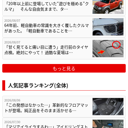
「20年以上前に登場していた“遊びを極める”ク
ルマ」 そんな自由気ままで、タ…
2026/08/07
64年前、軽自動車の常識を大きく覆したクルマ
があった。「軽自動車であることを…
2026/08/07
「甘く見てると痛い目に遭う」走行前のタイヤ
点検。絶対にやって！ 過酷な夏場は…
もっと見る
人気記事ランキング(全体)
2026/08/06
「この発想はなかった…」革新的なフロアマッ
トが登場。純正品をそのまま活かせる…
2026/07/30
「マジでイライラするわ…」アイドリングスト