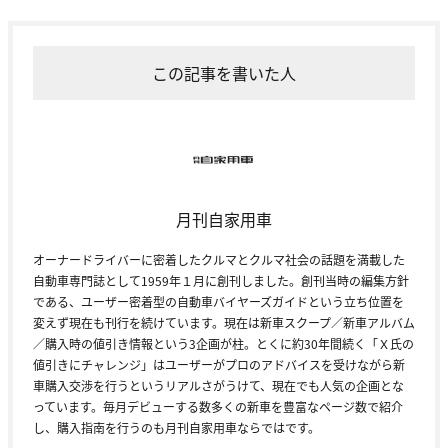
この記事を書いた人
月刊自家用車
オーナードライバーに密着したクルマとクルマ社会の話題を満載した
自動車専門誌として1959年１月に創刊しました。創刊当時の編集方針
である、ユーザー密着型の自動車バイヤーズガイドという立ち位置を
変えず現在も刊行を続けています。現在は新車スクープ／新車アルバム
／購入時の値引き情報という3企画が柱。とくに約30年間続く「Ｘ氏の
値引きにチャレンジ」はユーザーがプロのアドバイスを受けながら新
車購入交渉を行うというリアルさがうけて、現在でも人気の企画とな
っています。毎月デビューする数多くの新車を豊富なページ数で紹介
し、購入指南を行うのも月刊自家用車ならではです。