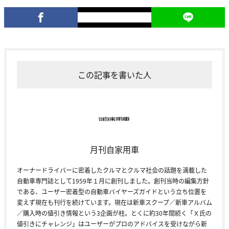
この記事を書いた人
月刊自家用車
オーナードライバーに密着したクルマとクルマ社会の話題を満載した
自動車専門誌として1959年１月に創刊しました。創刊当時の編集方針
である、ユーザー密着型の自動車バイヤーズガイドという立ち位置を
変えず現在も刊行を続けています。現在は新車スクープ／新車アルバム
／購入時の値引き情報という3企画が柱。とくに約30年間続く「Ｘ氏の
値引きにチャレンジ」はユーザーがプロのアドバイスを受けながら新