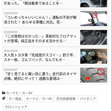
があった。「軽自動車であることを…
2026/08/04
「コレめっちゃいいじゃん！」運転の不安が解
消された！ あらゆる車種に対応。死…
2026/08/06
「この発想はなかった…」革新的なフロアマッ
トが登場。純正品をそのまま活かせる…
2026/08/04
大人気トヨタ車「完成度がスゴイ…」釣り竿、
スキー板、ゴルフバッグ、なんでもオ…
2026/08/07
「甘く見てると痛い目に遭う」走行前のタイヤ
点検。絶対にやって！ 過酷な夏場は…
カーナビ・カーAV
カー用品
カーナビ／カーAV
月刊自家用車
パイオニア
カロッツェリア