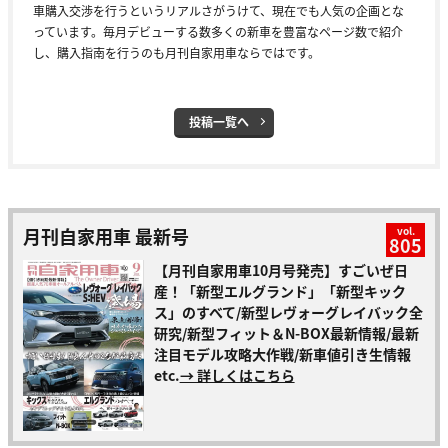
車購入交渉を行うというリアルさがうけて、現在でも人気の企画とな
っています。毎月デビューする数多くの新車を豊富なページ数で紹介
し、購入指南を行うのも月刊自家用車ならではです。
投稿一覧へ
月刊自家用車 最新号
vol.
805
【月刊自家用車10月号発売】すごいぜ日
産！「新型エルグランド」「新型キック
ス」のすべて/新型レヴォーグレイバック全
研究/新型フィット＆N-BOX最新情報/最新
注目モデル攻略大作戦/新車値引き生情報
etc.
→ 詳しくはこちら