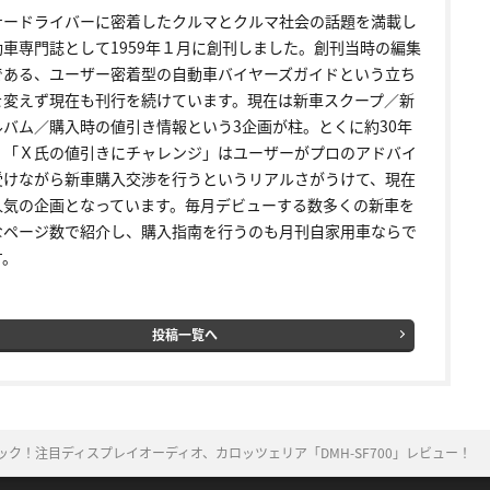
ナードライバーに密着したクルマとクルマ社会の話題を満載し
動車専門誌として1959年１月に創刊しました。創刊当時の編集
である、ユーザー密着型の自動車バイヤーズガイドという立ち
を変えず現在も刊行を続けています。現在は新車スクープ／新
ルバム／購入時の値引き情報という3企画が柱。とくに約30年
く「Ｘ氏の値引きにチャレンジ」はユーザーがプロのアドバイ
受けながら新車購入交渉を行うというリアルさがうけて、現在
人気の企画となっています。毎月デビューする数多くの新車を
なページ数で紹介し、購入指南を行うのも月刊自家用車ならで
す。
投稿一覧へ
ク！注目ディスプレイオーディオ、カロッツェリア「DMH-SF700」レビュー！