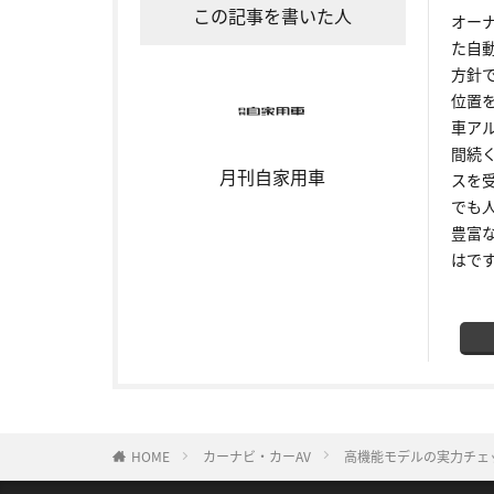
この記事を書いた人
オー
た自
方針
位置
車ア
間続
月刊自家用車
スを
でも
豊富
はで
HOME
カーナビ・カーAV
高機能モデルの実力チェッ