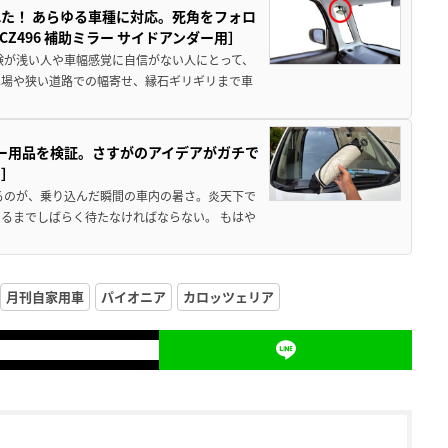
た！ あらゆる車種に対応。死角をフォロ
496 補助ミラー サイドアンダー用］
験が浅い人や車幅感覚に自信がない人にとって、
車場や狭い道路での幅寄せ、縁石ギリギリまで車
カー用品を検証。さすがのアイデアがガチで
ド］
るのが、乗り込んだ瞬間の車内の暑さ。炎天下で
るまでしばらく待たなければならない。 もはや
月刊自家用車
パイオニア
カロッツェリア