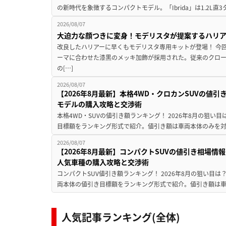
の新時代を象徴するコンパクトモデル。「Ibrida」は1.2L直3
2026/08/07
大迫力な顔つきに変身！モデリスタが提案するハリ
改良したハリアーに早くもモデリスタ専用キットが登場！ 今
ーマに合わせた漆黒のメッキ加飾が採用された。従来のクロ
の[…]
2026/08/07
【2026年8月最新】本格4WD・クロカンSUVの値
モデルの購入攻略と交渉術
本格4WD・SUVの値引き額ランキング！ 2026年8月の狙い目
目標額をランキング形式で紹介。値引き額は車両本体のみを対
2026/08/07
【2026年8月最新】コンパクトSUVの値引き相場情報
人気車種の購入攻略と交渉術
コンパクトSUV値引き額ランキング！ 2026年8月の狙い目は？
両本体の値引き目標額をランキング形式で紹介。値引き額は車
人気記事ランキング(全体)