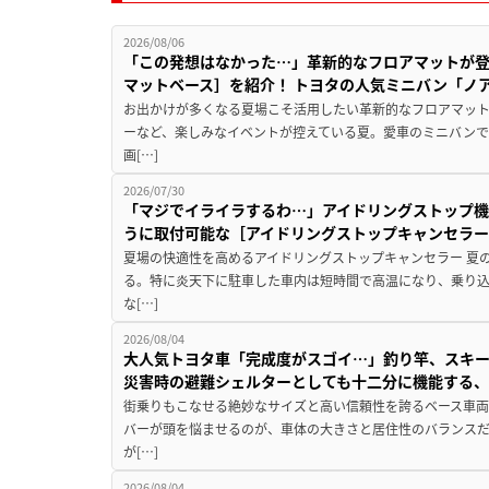
2026/08/06
「この発想はなかった…」革新的なフロアマットが
マットベース］を紹介！ トヨタの人気ミニバン「ノ
お出かけが多くなる夏場こそ活用したい革新的なフロアマット
ーなど、楽しみなイベントが控えている夏。愛車のミニバン
画[…]
2026/07/30
「マジでイライラするわ…」アイドリングストップ機
うに取付可能な［アイドリングストップキャンセラ
夏場の快適性を高めるアイドリングストップキャンセラー 夏
る。特に炎天下に駐車した車内は短時間で高温になり、乗り
な[…]
2026/08/04
大人気トヨタ車「完成度がスゴイ…」釣り竿、スキー
災害時の避難シェルターとしても十二分に機能する
街乗りもこなせる絶妙なサイズと高い信頼性を誇るベース車両
バーが頭を悩ませるのが、車体の大きさと居住性のバランス
が[…]
2026/08/04