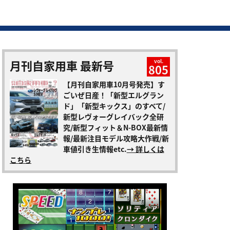
月刊自家用車 最新号
vol.
805
【月刊自家用車10月号発売】す
ごいぜ日産！「新型エルグラン
ド」「新型キックス」のすべて/
新型レヴォーグレイバック全研
究/新型フィット＆N-BOX最新情
報/最新注目モデル攻略大作戦/新
車値引き生情報etc.
→ 詳しくは
こちら