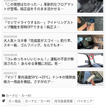
2026/08/06
「この発想はなかった…」革新的なフロアマッ
トが登場。純正品をそのまま活かせる…
2026/07/30
「マジでイライラするわ…」アイドリングスト
ップ機能を常時OFFできる！純正ス…
2026/08/04
大人気トヨタ車「完成度がスゴイ…」釣り竿、
スキー板、ゴルフバッグ、なんでもオ…
2026/08/04
「コレめっちゃいいじゃん！」運転の不安が解
消された！ あらゆる車種に対応。死…
2026/07/21
「マジ？ 車内温度50℃→25℃」ドンキの情熱価
格カー用品を検証。さすがのア…
カーナビ・カーAV
カー用品
カーナビ／カーAV
月刊自家用車
パイオニア