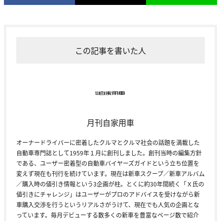
この記事を書いた人
月刊自家用車
オーナードライバーに密着したクルマとクルマ社会の話題を満載した
自動車専門誌として1959年１月に創刊しました。創刊当時の編集方針
である、ユーザー密着型の自動車バイヤーズガイドという立ち位置を
変えず現在も刊行を続けています。現在は新車スクープ／新車アルバム
／購入時の値引き情報という3企画が柱。とくに約30年間続く「Ｘ氏の
値引きにチャレンジ」はユーザーがプロのアドバイスを受けながら新
車購入交渉を行うというリアルさがうけて、現在でも人気の企画とな
っています。毎月デビューする数多くの新車を豊富なページ数で紹介