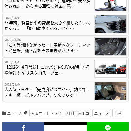
「コレめっちゃいいじゃん！」運転の不安が解
消された！ あらゆる車種に対応。死…
2026/08/07
64年前、軽自動車の常識を大きく覆したクルマ
があった。「軽自動車であることを…
2026/08/06
「この発想はなかった…」革新的なフロアマッ
トが登場。純正品をそのまま活かせる…
2026/08/07
【2026年8月最新】コンパクトSUVの値引き相
場情報！ ヤリスクロス・ヴェ…
2026/08/04
大人気トヨタ車「完成度がスゴイ…」釣り竿、
スキー板、ゴルフバッグ、なんでもオ…
ニュース
大阪オートメッセ
月刊自家用車
ニュース
日産