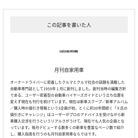
この記事を書いた人
月刊自家用車
オーナードライバーに密着したクルマとクルマ社会の話題を満載した
自動車専門誌として1959年１月に創刊しました。創刊当時の編集方針
である、ユーザー密着型の自動車バイヤーズガイドという立ち位置を
変えず現在も刊行を続けています。現在は新車スクープ／新車アルバム
／購入時の値引き情報という3企画が柱。とくに約30年間続く「Ｘ氏の
値引きにチャレンジ」はユーザーがプロのアドバイスを受けながら新
車購入交渉を行うというリアルさがうけて、現在でも人気の企画とな
っています。毎月デビューする数多くの新車を豊富なページ数で紹介
し、購入指南を行うのも月刊自家用車ならではです。