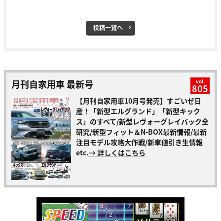
投稿一覧へ
月刊自家用車 最新号
vol.
805
【月刊自家用車10月号発売】すごいぜ日
産！「新型エルグランド」「新型キック
ス」のすべて/新型レヴォーグレイバック全
研究/新型フィット＆N-BOX最新情報/最新
注目モデル攻略大作戦/新車値引き生情報
etc.
→ 詳しくはこちら