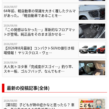
2026/08/07
64年前、軽自動車の常識を大きく覆したクルマ
があった。「軽自動車であることを…
2026/08/06
「この発想はなかった…」革新的なフロアマッ
トが登場。純正品をそのまま活かせる…
2026/08/07
【2026年8月最新】コンパクトSUVの値引き相
場情報！ ヤリスクロス・ヴェ…
2026/08/04
大人気トヨタ車「完成度がスゴイ…」釣り竿、
スキー板、ゴルフバッグ、なんでもオ…
最新の投稿記事(全体)
2026/08/09
［第5回］子どもが熱中症かなと思ったら？ 車