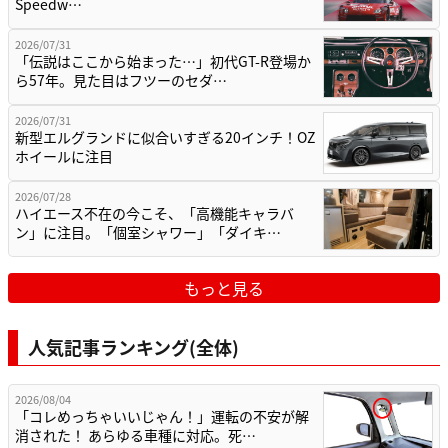
Speedw…
2026/07/31
「伝説はここから始まった…」初代GT-R登場か
ら57年。見た目はフツーのセダ…
2026/07/31
新型エルグランドに似合いすぎる20インチ！OZ
ホイールに注目
2026/07/28
ハイエース不在の今こそ、「高機能キャラバ
ン」に注目。「個室シャワー」「ダイキ…
もっと見る
人気記事ランキング(全体)
2026/08/04
「コレめっちゃいいじゃん！」運転の不安が解
消された！ あらゆる車種に対応。死…