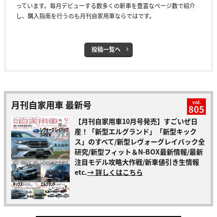
っています。毎月デビューする数多くの新車を豊富なページ数で紹介
し、購入指南を行うのも月刊自家用車ならではです。
投稿一覧へ
月刊自家用車 最新号
vol.
805
【月刊自家用車10月号発売】すごいぜ日
産！「新型エルグランド」「新型キック
ス」のすべて/新型レヴォーグレイバック全
研究/新型フィット＆N-BOX最新情報/最新
注目モデル攻略大作戦/新車値引き生情報
etc.
→ 詳しくはこちら