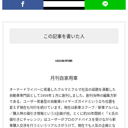
この記事を書いた人
月刊自家用車
オーナードライバーに密着したクルマとクルマ社会の話題を満載した
自動車専門誌として1959年１月に創刊しました。創刊当時の編集方針
である、ユーザー密着型の自動車バイヤーズガイドという立ち位置を
変えず現在も刊行を続けています。現在は新車スクープ／新車アルバム
／購入時の値引き情報という3企画が柱。とくに約30年間続く「Ｘ氏の
値引きにチャレンジ」はユーザーがプロのアドバイスを受けながら新
車購入交渉を行うというリアルさがうけて、現在でも人気の企画とな