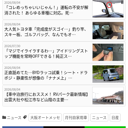
2026/08/04
「コレめっちゃいいじゃん！」運転の不安が解
消された！ あらゆる車種に対応。死…
2026/08/04
大人気トヨタ車「完成度がスゴイ…」釣り竿、
スキー板、ゴルフバッグ、なんでもオ…
2026/07/30
「マジでイライラするわ…」アイドリングスト
ップ機能を常時OFFできる！純正ス…
2026/08/04
正直舐めてた…BYDラッコ試乗！シート・ドラ
ポジ・静粛性が想像の「ナナメ上」…
2026/08/04
【車中泊旅行におススメ！ RVパーク最新情報】
出雲大社や松江市など山陰の主要…
ニュース
大阪オートメッセ
月刊自家用車
ニュース
日産