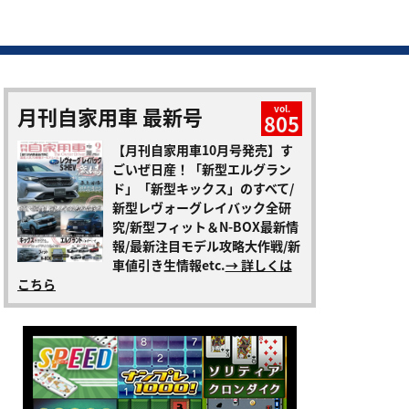
月刊自家用車 最新号
vol.
805
【月刊自家用車10月号発売】す
ごいぜ日産！「新型エルグラン
ド」「新型キックス」のすべて/
新型レヴォーグレイバック全研
究/新型フィット＆N-BOX最新情
報/最新注目モデル攻略大作戦/新
車値引き生情報etc.
→ 詳しくは
こちら