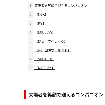
1
来場者を笑顔で迎えるコンパニオン
2
【NGK】
3
【K’s】
4
【ENDLESS】
5
【はろーすぺしゃる】
6
【岡山国際サーキット】
7
【SUBARU】
8
【K-BREAK】
来場者を笑顔で迎えるコンパニオン