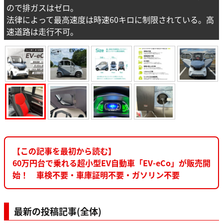
ので排ガスはゼロ。
法律によって最高速度は時速60キロに制限されている。高
速道路は走行不可。
【この記事を最初から読む】
60万円台で乗れる超小型EV自動車「EV-eCo」が販売開
始！ 車検不要・車庫証明不要・ガソリン不要
最新の投稿記事(全体)