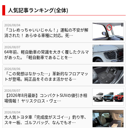
人気記事ランキング(全体)
2026/08/04
「コレめっちゃいいじゃん！」運転の不安が解
消された！ あらゆる車種に対応。死…
2026/08/07
64年前、軽自動車の常識を大きく覆したクルマ
があった。「軽自動車であることを…
2026/08/06
「この発想はなかった…」革新的なフロアマッ
トが登場。純正品をそのまま活かせる…
2026/08/07
【2026年8月最新】コンパクトSUVの値引き相
場情報！ ヤリスクロス・ヴェ…
2026/08/04
大人気トヨタ車「完成度がスゴイ…」釣り竿、
スキー板、ゴルフバッグ、なんでもオ…