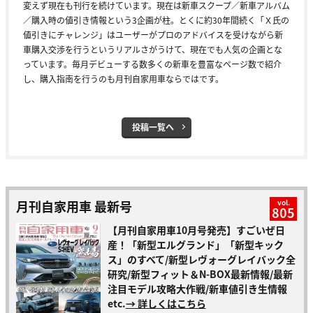
変えず現在も刊行を続けています。現在は新車スクープ／新車アルバム
／購入時の値引き情報という3企画が柱。とくに約30年間続く「Ｘ氏の
値引きにチャレンジ」はユーザーがプロのアドバイスを受けながら新
車購入交渉を行うというリアルさがうけて、現在でも人気の企画とな
っています。毎月デビューする数多くの新車を豊富なページ数で紹介
し、購入指南を行うのも月刊自家用車ならではです。
投稿一覧へ
月刊自家用車 最新号
vol.
805
【月刊自家用車10月号発売】すごいぜ日
産！「新型エルグランド」「新型キック
ス」のすべて/新型レヴォーグレイバック全
研究/新型フィット＆N-BOX最新情報/最新
注目モデル攻略大作戦/新車値引き生情報
etc.
→ 詳しくはこちら