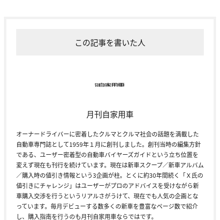
この記事を書いた人
月刊自家用車
オーナードライバーに密着したクルマとクルマ社会の話題を満載した
自動車専門誌として1959年１月に創刊しました。創刊当時の編集方針
である、ユーザー密着型の自動車バイヤーズガイドという立ち位置を
変えず現在も刊行を続けています。現在は新車スクープ／新車アルバム
／購入時の値引き情報という3企画が柱。とくに約30年間続く「Ｘ氏の
値引きにチャレンジ」はユーザーがプロのアドバイスを受けながら新
車購入交渉を行うというリアルさがうけて、現在でも人気の企画とな
っています。毎月デビューする数多くの新車を豊富なページ数で紹介
し、購入指南を行うのも月刊自家用車ならではです。