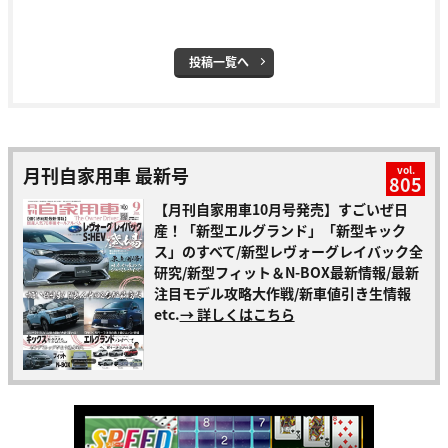
投稿一覧へ
月刊自家用車 最新号
vol.
805
【月刊自家用車10月号発売】すごいぜ日
産！「新型エルグランド」「新型キック
ス」のすべて/新型レヴォーグレイバック全
研究/新型フィット＆N-BOX最新情報/最新
注目モデル攻略大作戦/新車値引き生情報
etc.
→ 詳しくはこちら