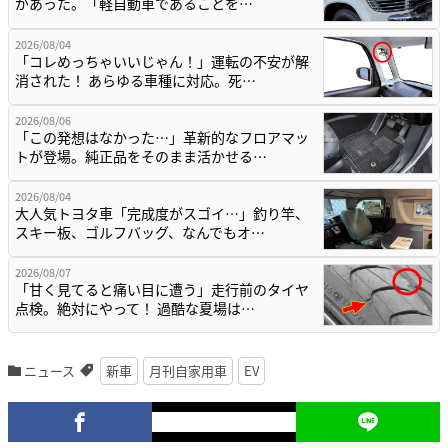
があった。「軽自動車であることを…
2026/08/04
「コレめっちゃいいじゃん！」運転の不安が解
消された！ あらゆる車種に対応。死…
2026/08/06
「この発想はなかった…」革新的なフロアマッ
トが登場。純正品をそのまま活かせる…
2026/08/04
大人気トヨタ車「完成度がスゴイ…」釣り竿、
スキー板、ゴルフバッグ、なんでもオ…
2026/08/07
「甘く見てると痛い目に遭う」走行前のタイヤ
点検。絶対にやって！ 過酷な夏場は…
ニュース
新車
月刊自家用車
EV