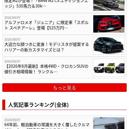
限定M2が登場！「BMW M2 CS エディションエ
ッジ」530馬力＆30k…
2026/08/07
アルファロメオ「ジュニア」に限定車「スポル
ト スペチアーレ」登場【525万円…
2026/08/07
大迫力な顔つきに変身！モデリスタが提案する
ハリアーの新カスタマイズとは？
2026/08/07
【2026年8月最新】本格4WD・クロカンSUVの
値引き相場情報！ ランクル…
もっと見る
人気記事ランキング(全体)
2026/08/07
64年前、軽自動車の常識を大きく覆したクルマ