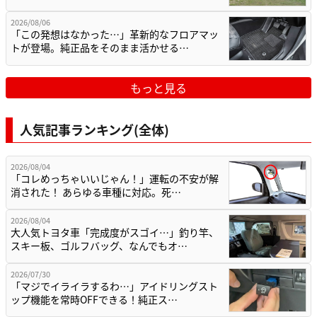
2026/08/06
「この発想はなかった…」革新的なフロアマッ
トが登場。純正品をそのまま活かせる…
もっと見る
人気記事ランキング(全体)
2026/08/04
「コレめっちゃいいじゃん！」運転の不安が解
消された！ あらゆる車種に対応。死…
2026/08/04
大人気トヨタ車「完成度がスゴイ…」釣り竿、
スキー板、ゴルフバッグ、なんでもオ…
2026/07/30
「マジでイライラするわ…」アイドリングスト
ップ機能を常時OFFできる！純正ス…