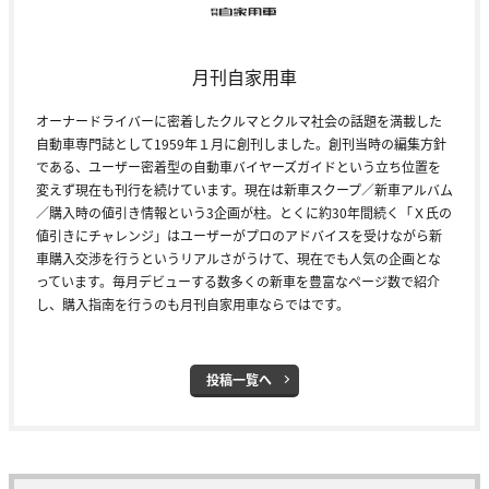
月刊自家用車
オーナードライバーに密着したクルマとクルマ社会の話題を満載した
自動車専門誌として1959年１月に創刊しました。創刊当時の編集方針
である、ユーザー密着型の自動車バイヤーズガイドという立ち位置を
変えず現在も刊行を続けています。現在は新車スクープ／新車アルバム
／購入時の値引き情報という3企画が柱。とくに約30年間続く「Ｘ氏の
値引きにチャレンジ」はユーザーがプロのアドバイスを受けながら新
車購入交渉を行うというリアルさがうけて、現在でも人気の企画とな
っています。毎月デビューする数多くの新車を豊富なページ数で紹介
し、購入指南を行うのも月刊自家用車ならではです。
投稿一覧へ