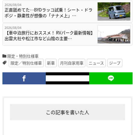
2026/08/04
正直舐めてた…BYDラッコ試乗！シート・ドラ
ポジ・静粛性が想像の「ナナメ上」…
2026/08/04
【車中泊旅行におススメ！ RVパーク最新情報】
出雲大社や松江市など山陰の主要…
限定・特別仕様車
限定／特別仕様車
新車
月刊自家用車
ニュース
ジープ
この記事を書いた人