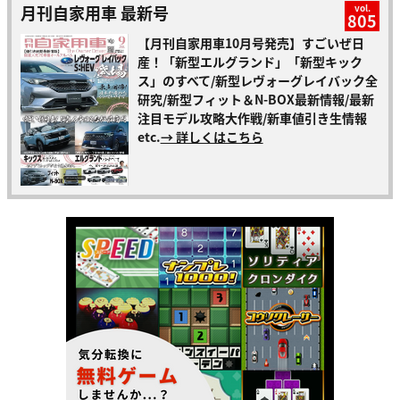
月刊自家用車 最新号
vol.
805
【月刊自家用車10月号発売】すごいぜ日
産！「新型エルグランド」「新型キック
ス」のすべて/新型レヴォーグレイバック全
研究/新型フィット＆N-BOX最新情報/最新
注目モデル攻略大作戦/新車値引き生情報
etc.
→ 詳しくはこちら