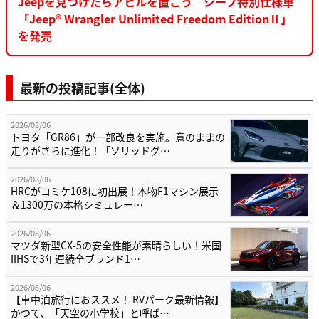
Jeepを見つけたらアヒルを置こう ジープ特別仕様車
「Jeep® Wrangler Unlimited Freedom EditionⅡ」
を発売
最新の投稿記事(全体)
2026/08/06
トヨタ「GR86」が一部改良を実施。意のままの
走りがさらに進化！「ソリッドグ…
2026/08/06
HRCがコミケ108に初出展！本物F1マシン展示
＆1300万の本格シミュレー…
2026/08/06
マツダ新型CX-5の安全性能が素晴らしい！米国
IIHSで3年連続全ブランド1…
2026/08/06
【車中泊旅行におススメ！ RVパーク最新情報】
かつて、「天空の小学校」と呼ば…