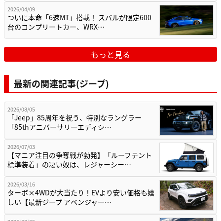
2026/04/09
ついに本命「6速MT」搭載！ スバルが限定600
台のコンプリートカー、WRX…
もっと見る
最新の関連記事(ジープ)
2026/08/05
「Jeep」85周年を祝う、特別なラングラー
「85thアニバーサリーエディシ…
2026/07/03
【マニア注目の争奪戦が勃発】「ルーフテント
標準装着」の凄い奴は、レジャーシー…
2026/03/16
ターボ×4WDが大当たり！EVより安い価格も嬉
しい【最新ジープ アベンジャー…