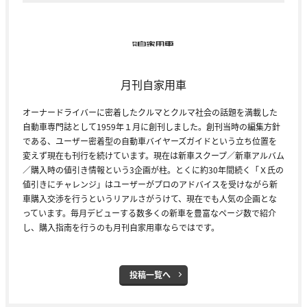
月刊自家用車
オーナードライバーに密着したクルマとクルマ社会の話題を満載した
自動車専門誌として1959年１月に創刊しました。創刊当時の編集方針
である、ユーザー密着型の自動車バイヤーズガイドという立ち位置を
変えず現在も刊行を続けています。現在は新車スクープ／新車アルバム
／購入時の値引き情報という3企画が柱。とくに約30年間続く「Ｘ氏の
値引きにチャレンジ」はユーザーがプロのアドバイスを受けながら新
車購入交渉を行うというリアルさがうけて、現在でも人気の企画とな
っています。毎月デビューする数多くの新車を豊富なページ数で紹介
し、購入指南を行うのも月刊自家用車ならではです。
投稿一覧へ