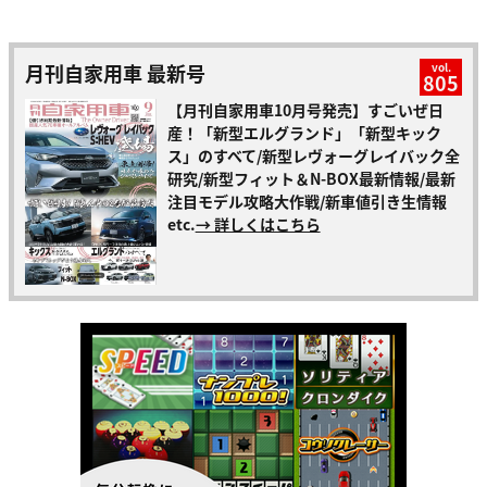
月刊自家用車 最新号
vol.
805
【月刊自家用車10月号発売】すごいぜ日
産！「新型エルグランド」「新型キック
ス」のすべて/新型レヴォーグレイバック全
研究/新型フィット＆N-BOX最新情報/最新
注目モデル攻略大作戦/新車値引き生情報
etc.
→ 詳しくはこちら