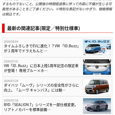
するものでないこと、公開後の時間経過等に伴って内容に不備が生じる可
能性があることをご了承ください。※特別な表記がないかぎり、価格情報
は税込です。
最新の関連記事(限定／特別仕様車)
2026/08/04
タイムふろしきでEVに進化！？VW 「ID.Buzz」
が１周年でドラえもんと…
2026/07/31
VW「ID. Buzz」に日本上陸1周年記念の限定車
が登場！ 専用ブルー×ホ…
2026/07/29
ダイハツ「ムーヴ」シリーズの安全性がさらに
向上。「ムーヴ キャンバス」には魅…
2026/07/16
BYD「SEALION 7」シリーズを一部仕様変更。
リアトノカバーを標準装備…