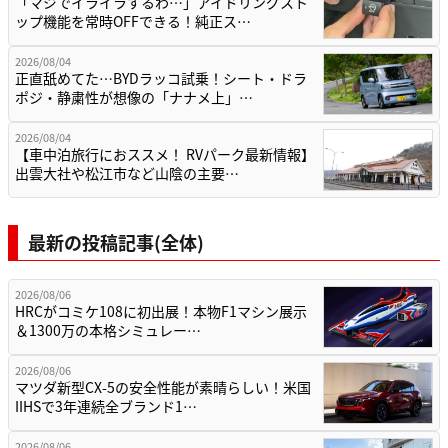
「マジでイライラするわ…」アイドリングスト
ップ機能を常時OFFできる！純正ス…
2026/08/04
正直舐めてた…BYDラッコ試乗！シート・ドラ
ポジ・静粛性が想像の「ナナメ上」…
2026/08/04
【車中泊旅行におススメ！ RVパーク最新情報】
出雲大社や松江市など山陰の主要…
最新の投稿記事(全体)
2026/08/06
HRCがコミケ108に初出展！本物F1マシン展示
＆1300万の本格シミュレー…
2026/08/06
マツダ新型CX-5の安全性能が素晴らしい！米国
IIHSで3年連続全ブランド1…
2026/08/06