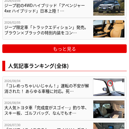
2026/03/05
ジープ初の4WDハイブリッド「アベンジャー
4xe ハイブリッド」日本上陸！…
2026/02/05
ジープ限定車「トラックエディション」発売。
ブラウン×ブラックの特別内装をコン…
もっと見る
人気記事ランキング(全体)
2026/08/04
「コレめっちゃいいじゃん！」運転の不安が解
消された！ あらゆる車種に対応。死…
2026/08/04
大人気トヨタ車「完成度がスゴイ…」釣り竿、
スキー板、ゴルフバッグ、なんでもオ…
2026/07/30