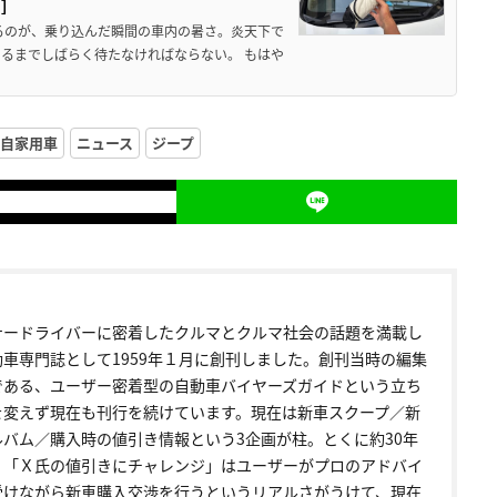
ド］
るのが、乗り込んだ瞬間の車内の暑さ。炎天下で
るまでしばらく待たなければならない。 もはや
自家用車
ニュース
ジープ
ナードライバーに密着したクルマとクルマ社会の話題を満載し
動車専門誌として1959年１月に創刊しました。創刊当時の編集
である、ユーザー密着型の自動車バイヤーズガイドという立ち
を変えず現在も刊行を続けています。現在は新車スクープ／新
ルバム／購入時の値引き情報という3企画が柱。とくに約30年
く「Ｘ氏の値引きにチャレンジ」はユーザーがプロのアドバイ
受けながら新車購入交渉を行うというリアルさがうけて、現在