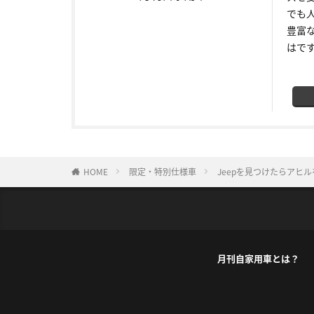
でも
豊富
はで
HOME
限定・特別仕様車
Jeepを見つけたらアヒルを置こ
月刊自家用車とは？