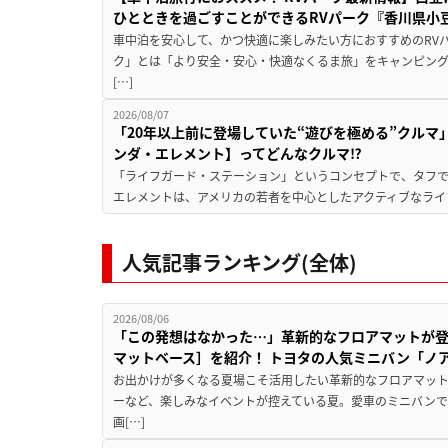
ひとときを過ごすことができるRVパーク『香川県小豆
車中泊を安心して、かつ快適に楽しみたい方におすすめのRVパ
ク」とは「より安全・安心・快適なくるま旅」をキャンピン
[…]
2026/08/07
「20年以上前に登場していた“遊びを極める”クルマ
ンダ・エレメント】ってどんなクルマ⁉︎
「ライフガード・ステーション」というコンセプトで、タフで
エレメントは、アメリカの若者を中心としたアクティブなライフ
人気記事ランキング(全体)
2026/08/06
「この発想はなかった…」革新的なフロアマットが
マットベース］を紹介！ トヨタの人気ミニバン「ノ
お出かけが多くなる夏場こそ活用したい革新的なフロアマット
ーなど、楽しみなイベントが控えている夏。愛車のミニバン
画[…]