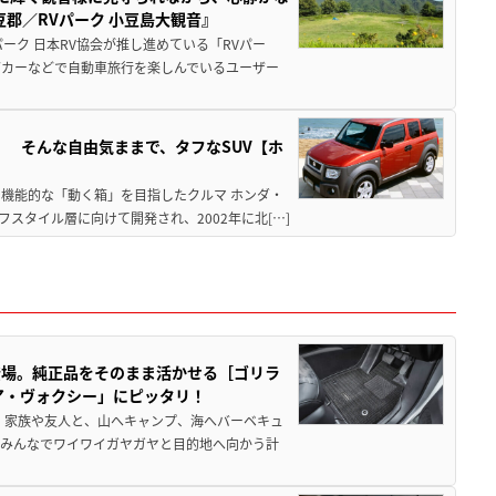
郡／RVパーク 小豆島大観音』
ーク 日本RV協会が推し進めている「RVパー
グカーなどで自動車旅行を楽しんでいるユーザー
」 そんな自由気ままで、タフなSUV【ホ
機能的な「動く箱」を目指したクルマ ホンダ・
スタイル層に向けて開発され、2002年に北[…]
登場。純正品をそのまま活かせる［ゴリラ
ア・ヴォクシー」にピッタリ！
 家族や友人と、山へキャンプ、海へバーベキュ
でみんなでワイワイガヤガヤと目的地へ向かう計