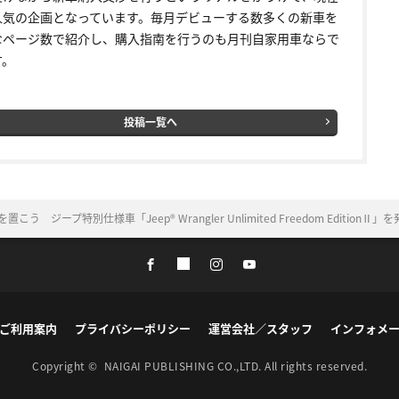
人気の企画となっています。毎月デビューする数多くの新車を
なページ数で紹介し、購入指南を行うのも月刊自家用車ならで
す。
投稿一覧へ
う ジープ特別仕様車「Jeep® Wrangler Unlimited Freedom EditionⅡ」
ご利用案内
プライバシーポリシー
運営会社／スタッフ
インフォメ
Copyright ©
NAIGAI PUBLISHING CO.,LTD.
All rights reserved.