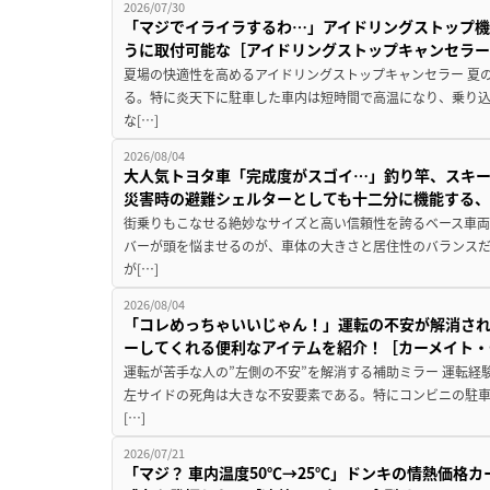
2026/07/30
「マジでイライラするわ…」アイドリングストップ機
うに取付可能な［アイドリングストップキャンセラ
夏場の快適性を高めるアイドリングストップキャンセラー 夏
る。特に炎天下に駐車した車内は短時間で高温になり、乗り
な[…]
2026/08/04
大人気トヨタ車「完成度がスゴイ…」釣り竿、スキー
災害時の避難シェルターとしても十二分に機能する
街乗りもこなせる絶妙なサイズと高い信頼性を誇るベース車両
バーが頭を悩ませるのが、車体の大きさと居住性のバランス
が[…]
2026/08/04
「コレめっちゃいいじゃん！」運転の不安が解消され
ーしてくれる便利なアイテムを紹介！［カーメイト・CZ
運転が苦手な人の”左側の不安”を解消する補助ミラー 運転経
左サイドの死角は大きな不安要素である。特にコンビニの駐
[…]
2026/07/21
「マジ？ 車内温度50℃→25℃」ドンキの情熱価格