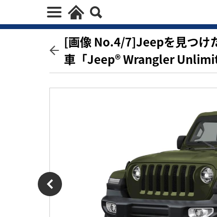
[画像 No.4/7]Jeepを
車「Jeep® Wrangler Unlim