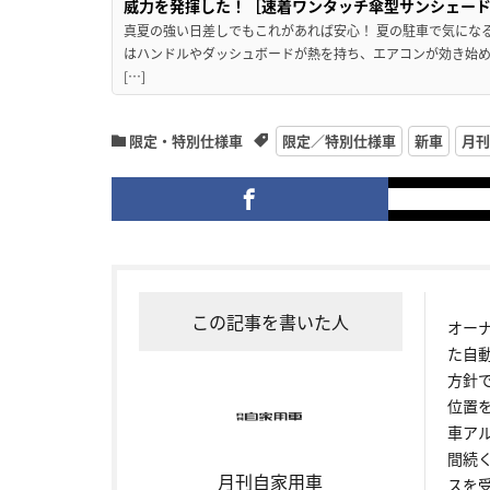
威力を発揮した！［速着ワンタッチ傘型サンシェー
真夏の強い日差しでもこれがあれば安心！ 夏の駐車で気にな
はハンドルやダッシュボードが熱を持ち、エアコンが効き始め
[…]
限定・特別仕様車
限定／特別仕様車
新車
月刊
この記事を書いた人
オー
た自
方針
位置
車ア
間続
月刊自家用車
スを