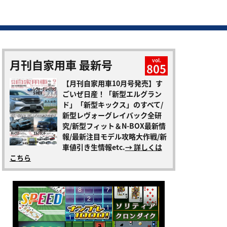
月刊自家用車 最新号
vol.
805
【月刊自家用車10月号発売】す
ごいぜ日産！「新型エルグラン
ド」「新型キックス」のすべて/
新型レヴォーグレイバック全研
究/新型フィット＆N-BOX最新情
報/最新注目モデル攻略大作戦/新
車値引き生情報etc.
→ 詳しくは
こちら