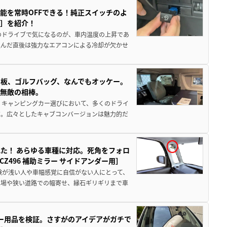
能を常時OFFできる！純正スイッチのよ
ー］を紹介！
のドライブで気になるのが、車内温度の上昇であ
込んだ直後は強力なエアコンによる冷却が欠かせ
板、ゴルフバッグ、なんでもオッケー。
、無敵の相棒。
 キャンピングカー選びにおいて、多くのドライ
だ。広々としたキャブコンバージョンは魅力的だ
た！ あらゆる車種に対応。死角をフォロ
496 補助ミラー サイドアンダー用］
験が浅い人や車幅感覚に自信がない人にとって、
車場や狭い道路での幅寄せ、縁石ギリギリまで車
カー用品を検証。さすがのアイデアがガチで