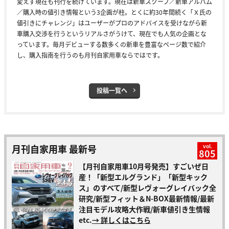
変えず現在も刊行を続けています。現在は新車スクープ／新車アルバム
／購入時の値引き情報という3企画が柱。とくに約30年間続く「Ｘ氏の
値引きにチャレンジ」はユーザーがプロのアドバイスを受けながら新
車購入交渉を行うというリアルさがうけて、現在でも人気の企画とな
っています。毎月デビューする数多くの新車を豊富なページ数で紹介
し、購入指南を行うのも月刊自家用車ならではです。
投稿一覧へ
月刊自家用車 最新号
vol.
805
【月刊自家用車10月号発売】すごいぜ日
産！「新型エルグランド」「新型キック
ス」のすべて/新型レヴォーグレイバック全
研究/新型フィット＆N-BOX最新情報/最新
注目モデル攻略大作戦/新車値引き生情報
etc.
→ 詳しくはこちら