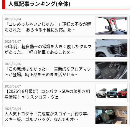
人気記事ランキング(全体)
2026/08/04
「コレめっちゃいいじゃん！」運転の不安が解
消された！ あらゆる車種に対応。死…
2026/08/07
64年前、軽自動車の常識を大きく覆したクルマ
があった。「軽自動車であることを…
2026/08/06
「この発想はなかった…」革新的なフロアマッ
トが登場。純正品をそのまま活かせる…
2026/08/07
【2026年8月最新】コンパクトSUVの値引き相
場情報！ ヤリスクロス・ヴェ…
2026/08/04
大人気トヨタ車「完成度がスゴイ…」釣り竿、
スキー板、ゴルフバッグ、なんでもオ…