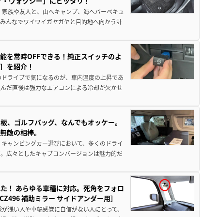
ア・ヴォクシー」にピッタリ！
 家族や友人と、山へキャンプ、海へバーベキュ
でみんなでワイワイガヤガヤと目的地へ向かう計
能を常時OFFできる！純正スイッチのよ
ー］を紹介！
のドライブで気になるのが、車内温度の上昇であ
込んだ直後は強力なエアコンによる冷却が欠かせ
板、ゴルフバッグ、なんでもオッケー。
、無敵の相棒。
 キャンピングカー選びにおいて、多くのドライ
だ。広々としたキャブコンバージョンは魅力的だ
た！ あらゆる車種に対応。死角をフォロ
496 補助ミラー サイドアンダー用］
験が浅い人や車幅感覚に自信がない人にとって、