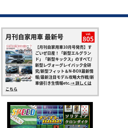
月刊自家用車 最新号
vol.
805
【月刊自家用車10月号発売】す
ごいぜ日産！「新型エルグラン
ド」「新型キックス」のすべて/
新型レヴォーグレイバック全研
究/新型フィット＆N-BOX最新情
報/最新注目モデル攻略大作戦/新
車値引き生情報etc.
→ 詳しくは
こちら