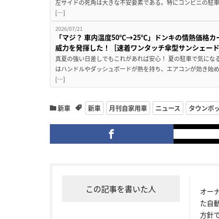
左サイドの死角は大きな不安要素である。特にコンビニの駐
[…]
2026/07/21
「マジ？ 車内温度50℃→25℃」ドンキの情熱価格
威力を発揮した！［速着ワンタッチ傘型サンシェー
真夏の強い日差しでもこれがあれば安心！ 夏の駐車で気にな
はハンドルやダッシュボードが熱を持ち、エアコンが効き始め
[…]
新車
新車
月刊自家用車
ニュース
タウンボ
この記事を書いた人
オー
た自
方針