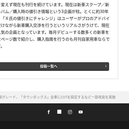
を変えず現在も刊行を続けています。現在は新車スクープ／新
ルバム／購入時の値引き情報という3企画が柱。とくに約30年
く「Ｘ氏の値引きにチャレンジ」はユーザーがプロのアドバイ
受けながら新車購入交渉を行うというリアルさがうけて、現在
人気の企画となっています。毎月デビューする数多くの新車を
なページ数で紹介し、購入指南を行うのも月刊自家用車ならで
す。
投稿一覧へ
部グレード、「タウンボックス」全車にCVTを設定するなど一部改良を実施