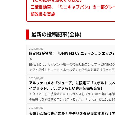
三菱自動車、「ミニキャブバン」の一部グレー
部改良を実施
最新の投稿記事(全体)
2026/08/07
限定M2が登場！「BMW M2 CS エディションエッジ
ン
BMW M2は、セグメント唯一の後輪駆動コンセプトと約50:
ングと卓越したロード・ホールディング性能を実現するMモデル。BMW 
2026/08/07
アルファロメオ「ジュニア」に限定車「スポルト スペ
イブリッド、アルファらしい専用装備も充実】
イタリアらしい洗練されたエレガンスをプラス 2025年に国内
の新時代を象徴するコンパクトモデル。「Ibrida」は1.2L直3
2026/08/07
大迫力な顔つきに変身！モデリスタが提案するハリ