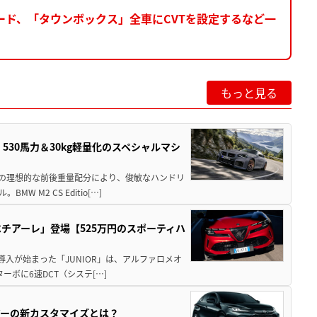
ド、「タウンボックス」全車にCVTを設定するなど一
もっと見る
」530馬力＆30kg軽量化のスペシャルマシ
50の理想的な前後重量配分により、俊敏なハンドリ
M2 CS Editio[…]
チアーレ」登場【525万円のスポーティハ
導入が始まった「JUNIOR」は、アルファロメオ
ターボに6速DCT（システ[…]
アーの新カスタマイズとは？