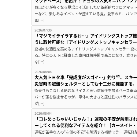
マットベース］を紹介！ トヨタの人気ミニバン「ノ
お出かけが多くなる夏場こそ活用したい革新的なフロアマット
ーなど、楽しみなイベントが控えている夏。愛車のミニバン
画[…]
2026/07/30
「マジでイライラするわ…」アイドリングストップ機
うに取付可能な［アイドリングストップキャンセラ
夏場の快適性を高めるアイドリングストップキャンセラー 夏
る。特に炎天下に駐車した車内は短時間で高温になり、乗り
な[…]
2026/08/04
大人気トヨタ車「完成度がスゴイ…」釣り竿、スキー
災害時の避難シェルターとしても十二分に機能する
街乗りもこなせる絶妙なサイズと高い信頼性を誇るベース車両
バーが頭を悩ませるのが、車体の大きさと居住性のバランス
が[…]
2026/08/04
「コレめっちゃいいじゃん！」運転の不安が解消され
ーしてくれる便利なアイテムを紹介！［カーメイト・CZ
運転が苦手な人の”左側の不安”を解消する補助ミラー 運転経