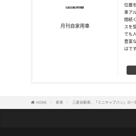
位置
車ア
間続
月刊自家用車
スを
でも
豊富
はで
HOME
新車
三菱自動車、「ミニキャブバン」の一