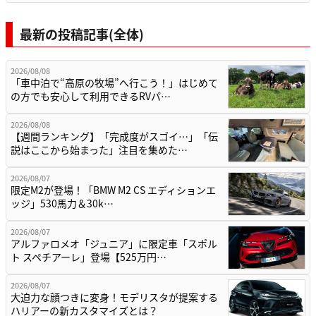
最新の投稿記事(全体)
2026/08/08
「車中泊で“高原の牧場”へ行こう！」はじめて
の方でも安心して利用できるRVパ…
2026/08/08
【週間ランキング】「完成度がスゴイ…」「伝
説はここから始まった」注目を集めた…
2026/08/07
限定M2が登場！「BMW M2 CS エディションエ
ッジ」530馬力＆30k…
2026/08/07
アルファロメオ「ジュニア」に限定車「スポル
ト スペチアーレ」登場【525万円…
2026/08/07
大迫力な顔つきに変身！モデリスタが提案する
ハリアーの新カスタマイズとは？