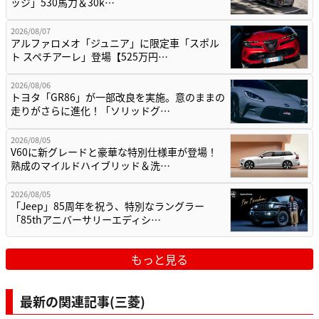
ッジ」530馬力＆30k…
2026/08/07
アルファロメオ「ジュニア」に限定車「スポル
ト スペチアーレ」登場【525万円…
2026/08/06
トヨタ「GR86」が一部改良を実施。意のままの
走りがさらに進化！「ソリッドグ…
2026/08/05
V60に新グレードと豪華な特別仕様車が登場！
熟成のマイルドハイブリッド＆洗…
2026/08/05
「Jeep」85周年を祝う、特別なラングラー
「85thアニバーサリーエディシ…
もっと見る
最新の関連記事(三菱)