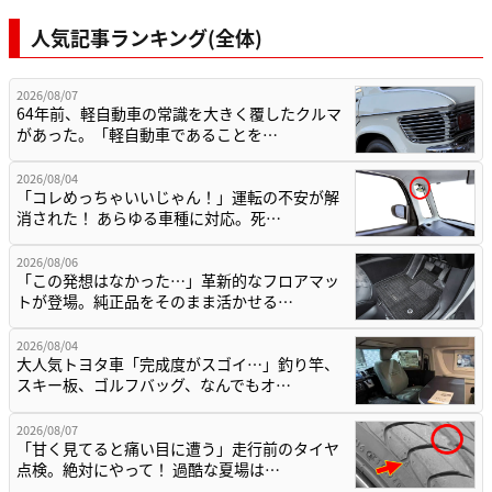
人気記事ランキング(全体)
2026/08/07
64年前、軽自動車の常識を大きく覆したクルマ
があった。「軽自動車であることを…
2026/08/04
「コレめっちゃいいじゃん！」運転の不安が解
消された！ あらゆる車種に対応。死…
2026/08/06
「この発想はなかった…」革新的なフロアマッ
トが登場。純正品をそのまま活かせる…
2026/08/04
大人気トヨタ車「完成度がスゴイ…」釣り竿、
スキー板、ゴルフバッグ、なんでもオ…
2026/08/07
「甘く見てると痛い目に遭う」走行前のタイヤ
点検。絶対にやって！ 過酷な夏場は…