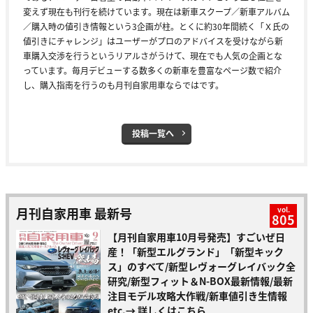
変えず現在も刊行を続けています。現在は新車スクープ／新車アルバム
／購入時の値引き情報という3企画が柱。とくに約30年間続く「Ｘ氏の
値引きにチャレンジ」はユーザーがプロのアドバイスを受けながら新
車購入交渉を行うというリアルさがうけて、現在でも人気の企画とな
っています。毎月デビューする数多くの新車を豊富なページ数で紹介
し、購入指南を行うのも月刊自家用車ならではです。
投稿一覧へ
月刊自家用車 最新号
vol.
805
【月刊自家用車10月号発売】すごいぜ日
産！「新型エルグランド」「新型キック
ス」のすべて/新型レヴォーグレイバック全
研究/新型フィット＆N-BOX最新情報/最新
注目モデル攻略大作戦/新車値引き生情報
etc.
→ 詳しくはこちら