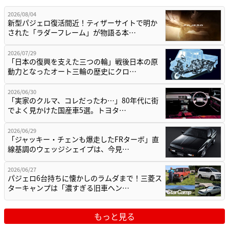
2026/08/04
新型パジェロ復活間近！ティザーサイトで明か
された「ラダーフレーム」が物語る本…
2026/07/29
「日本の復興を支えた三つの輪」戦後日本の原
動力となったオート三輪の歴史にクロ…
2026/06/30
「実家のクルマ、コレだったわ…」80年代に街
でよく見かけた国産車5選。トヨタ…
2026/06/29
「ジャッキー・チェンも爆走したFRターボ」直
線基調のウェッジシェイプは、今見…
2026/06/27
パジェロ6台持ちに懐かしのラムダまで！三菱ス
ターキャンプは「濃すぎる旧車ヘン…
もっと見る