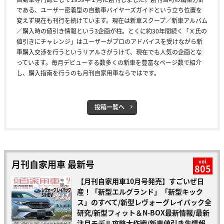
である、ユーザー密着型の自動車バイヤーズガイドという立ち位置を
変えず現在も刊行を続けています。現在は新車スクープ／新車アルバム
／購入時の値引き情報という3企画が柱。とくに約30年間続く「Ｘ氏の
値引きにチャレンジ」はユーザーがプロのアドバイスを受けながら新
車購入交渉を行うというリアルさがうけて、現在でも人気の企画とな
っています。毎月デビューする数多くの新車を豊富なページ数で紹介
し、購入指南を行うのも月刊自家用車ならではです。
投稿一覧へ
月刊自家用車 最新号
vol.
805
【月刊自家用車10月号発売】すごいぜ日
産！「新型エルグランド」「新型キック
ス」のすべて/新型レヴォーグレイバック全
研究/新型フィット＆N-BOX最新情報/最新
注目モデル攻略大作戦/新車値引き生情報