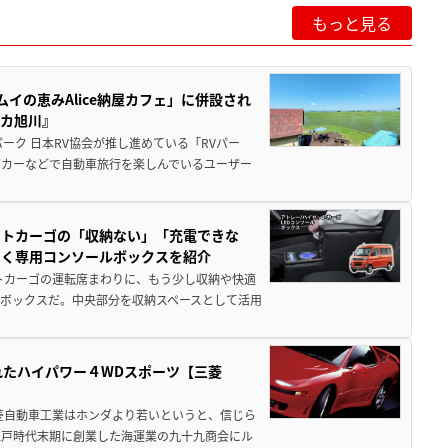
もっと見る
イの恵みAlice納屋カフェ」に併設され
ミカ旭川』
ーク 日本RV協会が推し進めている「RVパー
グカーなどで自動車旅行を楽しんでいるユーザー
ットカーゴの「収納ない」「充電できな
届く専用コンソールボックスを紹介
トカーゴの運転席まわりに、もう少し収納や快適
ボックスだ。中央部分を収納スペースとして活用
れたハイパワー４WDスポーツ【三菱
菱自動車工業はホンダより若いというと、信じら
江戸時代末期に創業した海運業の九十九商会にル