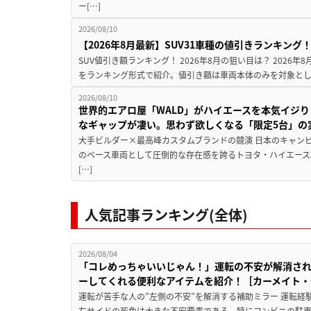
ー[…]
2026/08/10
【2026年8月最新】SUV31車種の値引きランキング
SUV値引き額ランキング！ 2026年8月の狙い目は？ 2026
をランキング形式で紹介。値引き額は車両本体のみを対象とし
2026/08/10
世界的エアロ屋「WALD」がハイエースを本気イジり
なギャップが凄い。思わず欲しくなる「限定5台」の
大手ビルダー×最高峰カスタムブランドの競演 日本のキャン
のベース車両として圧倒的な存在感を誇るトヨタ・ハイエース
[…]
人気記事ランキング(全体)
2026/08/04
「コレめっちゃいいじゃん！」運転の不安が解消され
ーしてくれる便利なアイテムを紹介！［カーメイト・CZ
運転が苦手な人の”左側の不安”を解消する補助ミラー 運転経
左サイドの死角は大きな不安要素である。特にコンビニの駐