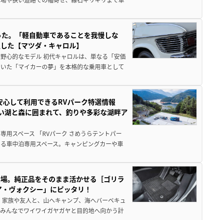
った。「軽自動車であることを我慢しな
生した【マツダ・キャロル】
野心的なモデル 初代キャロルは、単なる「安価
ていた「マイカーの夢」を本格的な乗用車として
安心して利用できるRVパーク特選情報
しい湖と森に囲まれて、釣りや多彩な湖畔ア
用スペース 「RVパーク さめうらテントパー
る車中泊専用スペース。キャンピングカーや車
登場。純正品をそのまま活かせる［ゴリラ
ア・ヴォクシー」にピッタリ！
 家族や友人と、山へキャンプ、海へバーベキュ
でみんなでワイワイガヤガヤと目的地へ向かう計