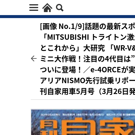
[画像 No.1/9]話題の最
「MITSUBISHI トライト
とこれから」大研究 「WR-V&
ミニ大作戦！注目の4代目は”電気
ついに登場！／e-4ORCEが
アリアNISMO先行試乗リ
刊自家用車5月号（3月26日