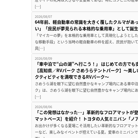
[…]
2026/08/07
64年前、軽自動車の常識を大きく覆したクルマがあ
い」「庶民が夢見られる本格的な乗用車」として誕
「マイカーの夢」を本格的な乗用車として具現化しようとした
な移動手段」という当時の軽自動車の枠を超え、庶民が抱い
具[…]
2026/08/09
「車中泊で“山の湖”へ行こう！」 はじめての方でも
【高知県／RVパーク さめうらテントパーク】～美
クティビティを満喫できるRVパーク～
さめうら湖を眼下に望む自然豊かなキャンプ場内にある車中泊専
ク」は、さめうら湖を眼下に望む自然豊かなキャンプ場内にあ
[…]
2026/08/06
「この発想はなかった…」革新的なフロアマットが
マットベース］を紹介！ トヨタの人気ミニバン「ノ
お出かけが多くなる夏場こそ活用したい革新的なフロアマット
ーなど、楽しみなイベントが控えている夏。愛車のミニバン