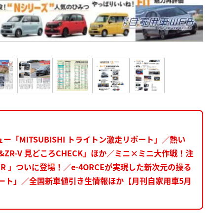
「MITSUBISHI トライトン激走リポート」／熱い
&ZR-V 見どころCHECK」ほか／ミニ×ミニ大作戦！注
PER 」ついに登場！／e-4ORCEが実現した新次元の操る
乗リポート」／全国新車値引き生情報ほか【月刊自家用車5月