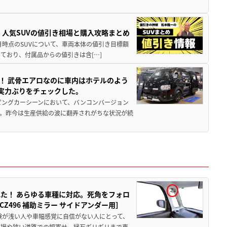
！ 人気SUVの値引き相場と購入攻略まとめ
年8月時点のSUVについて、車両本体の値引き目標額
ており、付属品からの値引きは含[…]
！ 武骨エアロなのに車内はホテルのよう
実力ぶりをチェックした。
ピングカーシーンにおいて、バンコンバージョン
。昨今は生産供給の波に翻弄されがちな状況が続
た！ あらゆる車種に対応。死角をフォロ
496 補助ミラー サイドアンダー用］
験が浅い人や車幅感覚に自信がない人にとって、
車場や狭い道路での幅寄せ、縁石ギリギリまで車