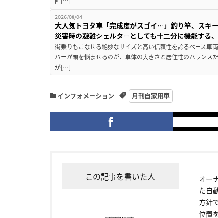
画[…]
2026/08/04
大人気トヨタ車「完成度がスゴイ…」釣り竿、スキー
災害時の避難シェルターとしても十二分に機能する
街乗りもこなせる絶妙なサイズと高い信頼性を誇るベース車両
バーが頭を悩ませるのが、車体の大きさと居住性のバランス
が[…]
インフォメーション
月刊自家用車
この記事を書いた人
オー
た自
方針
位置