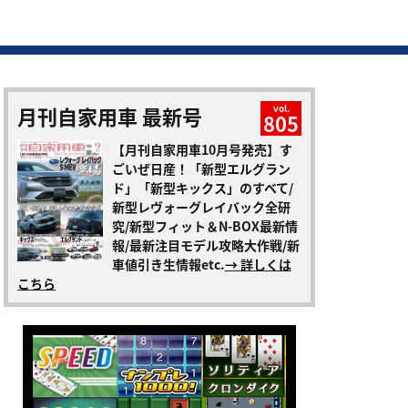
月刊自家用車 最新号
vol.
805
【月刊自家用車10月号発売】す
ごいぜ日産！「新型エルグラン
ド」「新型キックス」のすべて/
新型レヴォーグレイバック全研
究/新型フィット＆N-BOX最新情
報/最新注目モデル攻略大作戦/新
車値引き生情報etc.
→ 詳しくは
こちら