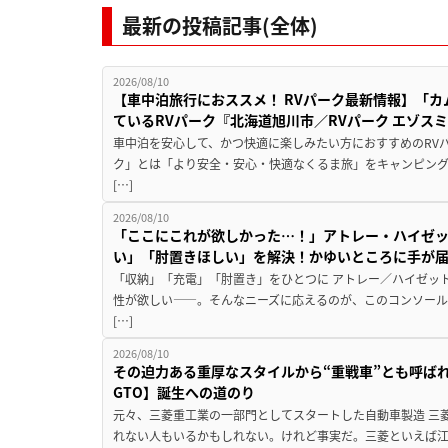
最新の投稿記事(全体)
2026/08/10
【車中泊旅行におススメ！ RVパーク最新情報】「カム
ているRVパーク『北海道旭川市／RVパーク エゾス
車中泊を安心して、かつ快適に楽しみたい方におすすめのRVパ
ク」とは「より安全・安心・快適なくるま旅」をキャンピン
[…]
2026/08/10
「ここにこれが欲しかった…！」アトレー・ハイゼ
い」「肘置きほしい」を解決！かゆいところに手が
「収納」「充電」「肘置き」をひとつに アトレー／ハイゼッ
性が欲しい――。そんなニーズに応えるのが、このコンソール
[…]
2026/08/10
その迫力ある重厚なスタイルから“重戦車”とも呼ば
GTO】誕生への道のり
元々、三菱重工業の一部門としてスタートした自動車製造 三
れない人もいるかもしれない。けれど事実だ。三菱といえば