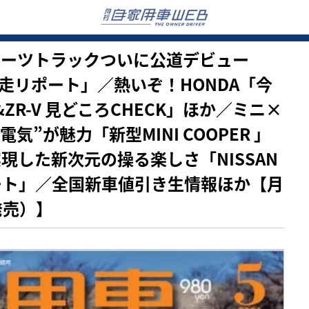
新スポーツトラックついに公道デビュー
ン激走リポート」／熱いぞ！HONDA「今
ZR-V 見どころCHECK」ほか／ミニ×
”が魅力「新型MINI COOPER 」
実現した新次元の操る楽しさ「NISSAN
ポート」／全国新車値引き生情報ほか【月
発売）】