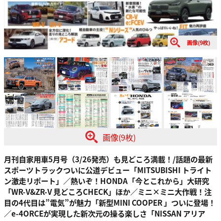
画像(9枚)
画像(9枚)
月刊自家用車5月号（3/26発売）も見どころ満載！/話題の最新
スポーツトラックついに公道デビュー「MITSUBISHI トライト
ン激走リポート」／熱いぞ！HONDA「今とこれから」大研究
「WR-V&ZR-V 見どころCHECK」ほか／ミニ×ミニ大作戦！注
目の4代目は”電気”が魅力「新型MINI COOPER 」ついに登場！
／e-4ORCEが実現した新次元の操る楽しさ「NISSAN アリア