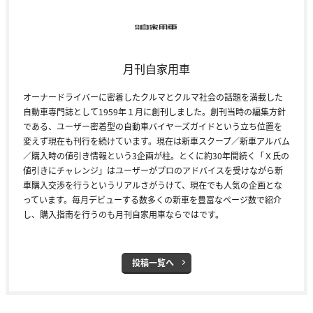
月刊自家用車
オーナードライバーに密着したクルマとクルマ社会の話題を満載した
自動車専門誌として1959年１月に創刊しました。創刊当時の編集方針
である、ユーザー密着型の自動車バイヤーズガイドという立ち位置を
変えず現在も刊行を続けています。現在は新車スクープ／新車アルバム
／購入時の値引き情報という3企画が柱。とくに約30年間続く「Ｘ氏の
値引きにチャレンジ」はユーザーがプロのアドバイスを受けながら新
車購入交渉を行うというリアルさがうけて、現在でも人気の企画とな
っています。毎月デビューする数多くの新車を豊富なページ数で紹介
し、購入指南を行うのも月刊自家用車ならではです。
投稿一覧へ