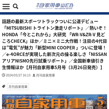
話題の最新スポーツトラックついに公道デビュー
「MITSUBISHI トライトン激走リポート」／熱いぞ！
HONDA「今とこれから」大研究 「WR-V&ZR-V 見ど
ころCHECK」ほか／ミニ×ミニ大作戦！注目の4代目
は”電気”が魅力「新型MINI COOPER 」ついに登場！
／e-4ORCEが実現した新次元の操る楽しさ「NISSAN
アリアNISMO先行試乗リポート」／全国新車値引き
生情報ほか【月刊自家用車5月号（3月26日発売）】
2024/03/27 16:13
月刊自家用車
月刊自家用車