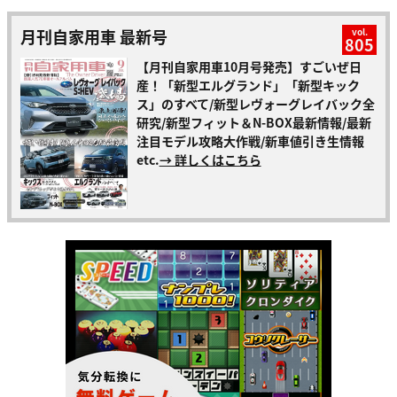
月刊自家用車 最新号
vol.
805
【月刊自家用車10月号発売】すごいぜ日
産！「新型エルグランド」「新型キック
ス」のすべて/新型レヴォーグレイバック全
研究/新型フィット＆N-BOX最新情報/最新
注目モデル攻略大作戦/新車値引き生情報
etc.
→ 詳しくはこちら