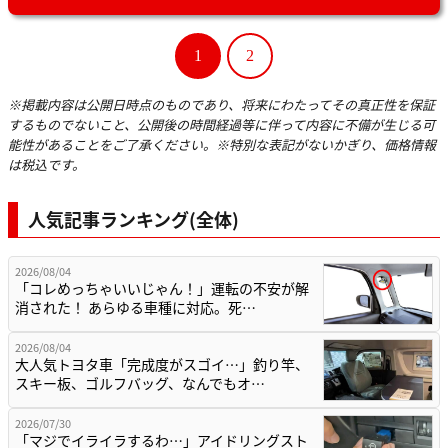
1
2
※掲載内容は公開日時点のものであり、将来にわたってその真正性を保証
するものでないこと、公開後の時間経過等に伴って内容に不備が生じる可
能性があることをご了承ください。※特別な表記がないかぎり、価格情報
は税込です。
人気記事ランキング(全体)
2026/08/04
「コレめっちゃいいじゃん！」運転の不安が解
消された！ あらゆる車種に対応。死…
2026/08/04
大人気トヨタ車「完成度がスゴイ…」釣り竿、
スキー板、ゴルフバッグ、なんでもオ…
2026/07/30
「マジでイライラするわ…」アイドリングスト