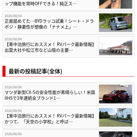
ップ機能を常時OFFできる！純正ス…
2026/08/04
正直舐めてた…BYDラッコ試乗！シート・ドラ
ポジ・静粛性が想像の「ナナメ上」…
2026/08/04
【車中泊旅行におススメ！ RVパーク最新情報】
出雲大社や松江市など山陰の主要…
最新の投稿記事(全体)
2026/08/06
マツダ新型CX-5の安全性能が素晴らしい！米国
IIHSで3年連続全ブランド1…
2026/08/06
【車中泊旅行におススメ！ RVパーク最新情報】
かつて、「天空の小学校」と呼ば…
2026/08/06