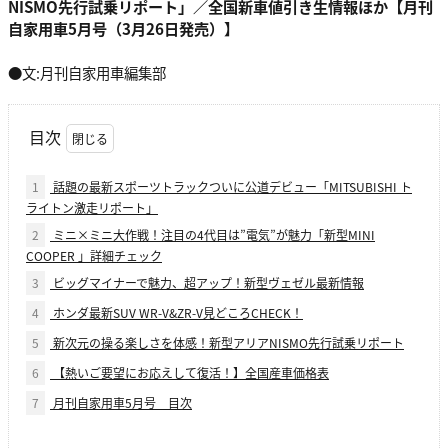
NISMO先行試乗リポート」／全国新車値引き生情報ほか【月刊
自家用車5月号（3月26日発売）】
●文:月刊自家用車編集部
目次
1
話題の最新スポーツトラックついに公道デビュー「MITSUBISHI ト
ライトン激走リポート」
2
ミニ×ミニ大作戦！注目の4代目は”電気”が魅力「新型MINI
COOPER 」詳細チェック
3
ビッグマイナーで魅力、超アップ！新型ヴェゼル最新情報
4
ホンダ最新SUV WR-V&ZR-V見どころCHECK！
5
新次元の操る楽しさを体感！新型アリアNISMO先行試乗リポート
6
【熱いご要望にお応えして復活！】全国産車価格表
7
月刊自家用車5月号 目次