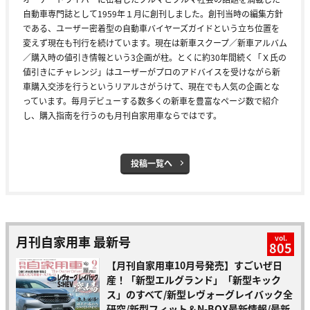
自動車専門誌として1959年１月に創刊しました。創刊当時の編集方針
である、ユーザー密着型の自動車バイヤーズガイドという立ち位置を
変えず現在も刊行を続けています。現在は新車スクープ／新車アルバム
／購入時の値引き情報という3企画が柱。とくに約30年間続く「Ｘ氏の
値引きにチャレンジ」はユーザーがプロのアドバイスを受けながら新
車購入交渉を行うというリアルさがうけて、現在でも人気の企画とな
っています。毎月デビューする数多くの新車を豊富なページ数で紹介
し、購入指南を行うのも月刊自家用車ならではです。
投稿一覧へ
月刊自家用車 最新号
vol.
805
【月刊自家用車10月号発売】すごいぜ日
産！「新型エルグランド」「新型キック
ス」のすべて/新型レヴォーグレイバック全
研究/新型フィット＆N-BOX最新情報/最新