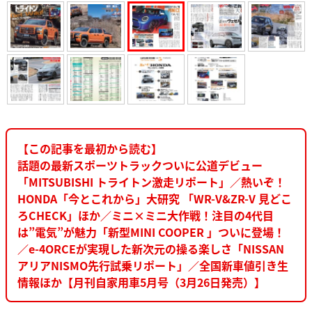
【この記事を最初から読む】
話題の最新スポーツトラックついに公道デビュー
「MITSUBISHI トライトン激走リポート」／熱いぞ！
HONDA「今とこれから」大研究 「WR-V&ZR-V 見どこ
ろCHECK」ほか／ミニ×ミニ大作戦！注目の4代目
は”電気”が魅力「新型MINI COOPER 」ついに登場！
／e-4ORCEが実現した新次元の操る楽しさ「NISSAN
アリアNISMO先行試乗リポート」／全国新車値引き生
情報ほか【月刊自家用車5月号（3月26日発売）】