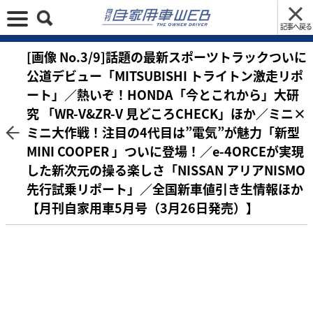
記事へ戻る
[画像 No.3/9]話題の最新スポーツトラックついに
公道デビュー「MITSUBISHI トライトン激走リポ
ート」／熱いぞ！HONDA「今とこれから」大研
究 「WR-V&ZR-V 見どころCHECK」ほか／ミニ×
ミニ大作戦！注目の4代目は”電気”が魅力「新型
MINI COOPER 」ついに登場！／e-4ORCEが実現
した新次元の操る楽しさ「NISSAN アリアNISMO
先行試乗リポート」／全国新車値引き生情報ほか
【月刊自家用車5月号（3月26日発売）】