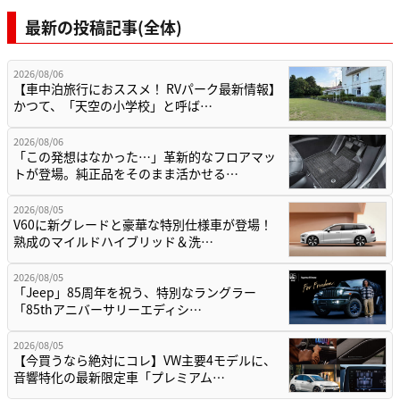
最新の投稿記事(全体)
2026/08/06
【車中泊旅行におススメ！ RVパーク最新情報】
かつて、「天空の小学校」と呼ば…
2026/08/06
「この発想はなかった…」革新的なフロアマッ
トが登場。純正品をそのまま活かせる…
2026/08/05
V60に新グレードと豪華な特別仕様車が登場！
熟成のマイルドハイブリッド＆洗…
2026/08/05
「Jeep」85周年を祝う、特別なラングラー
「85thアニバーサリーエディシ…
2026/08/05
【今買うなら絶対にコレ】VW主要4モデルに、
音響特化の最新限定車「プレミアム…