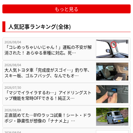
もっと見る
人気記事ランキング(全体)
2026/08/04
「コレめっちゃいいじゃん！」運転の不安が解
消された！ あらゆる車種に対応。死…
2026/08/04
大人気トヨタ車「完成度がスゴイ…」釣り竿、
スキー板、ゴルフバッグ、なんでもオ…
2026/07/30
「マジでイライラするわ…」アイドリングスト
ップ機能を常時OFFできる！純正ス…
2026/08/04
正直舐めてた…BYDラッコ試乗！シート・ドラ
ポジ・静粛性が想像の「ナナメ上」…
2026/08/04