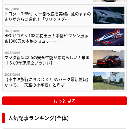
2026/08/06
トヨタ「GR86」が一部改良を実施。意のままの
走りがさらに進化！「ソリッドグ…
2026/08/06
HRCがコミケ108に初出展！本物F1マシン展示
＆1300万の本格シミュレー…
2026/08/06
マツダ新型CX-5の安全性能が素晴らしい！米国
IIHSで3年連続全ブランド1…
2026/08/06
【車中泊旅行におススメ！ RVパーク最新情報】
かつて、「天空の小学校」と呼ば…
もっと見る
人気記事ランキング(全体)