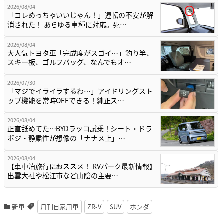
2026/08/04
「コレめっちゃいいじゃん！」運転の不安が解
消された！ あらゆる車種に対応。死…
2026/08/04
大人気トヨタ車「完成度がスゴイ…」釣り竿、
スキー板、ゴルフバッグ、なんでもオ…
2026/07/30
「マジでイライラするわ…」アイドリングスト
ップ機能を常時OFFできる！純正ス…
2026/08/04
正直舐めてた…BYDラッコ試乗！シート・ドラ
ポジ・静粛性が想像の「ナナメ上」…
2026/08/04
【車中泊旅行におススメ！ RVパーク最新情報】
出雲大社や松江市など山陰の主要…
新車
月刊自家用車
ZR-V
SUV
ホンダ