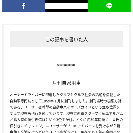
この記事を書いた人
月刊自家用車
オーナードライバーに密着したクルマとクルマ社会の話題を満載した
自動車専門誌として1959年１月に創刊しました。創刊当時の編集方針
である、ユーザー密着型の自動車バイヤーズガイドという立ち位置を
変えず現在も刊行を続けています。現在は新車スクープ／新車アルバム
／購入時の値引き情報という3企画が柱。とくに約30年間続く「Ｘ氏の
値引きにチャレンジ」はユーザーがプロのアドバイスを受けながら新
車購入交渉を行うというリアルさがうけて、現在でも人気の企画とな