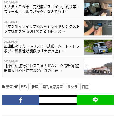
2026/08/04
大人気トヨタ車「完成度がスゴイ…」釣り竿、
スキー板、ゴルフバッグ、なんでもオ…
2026/07/30
「マジでイライラするわ…」アイドリングスト
ップ機能を常時OFFできる！純正ス…
2026/08/04
正直舐めてた…BYDラッコ試乗！シート・ドラ
ポジ・静粛性が想像の「ナナメ上」…
2026/08/04
【車中泊旅行におススメ！ RVパーク最新情報】
出雲大社や松江市など山陰の主要…
新車
BEV
新車
月刊自家用車
サクラ
日産