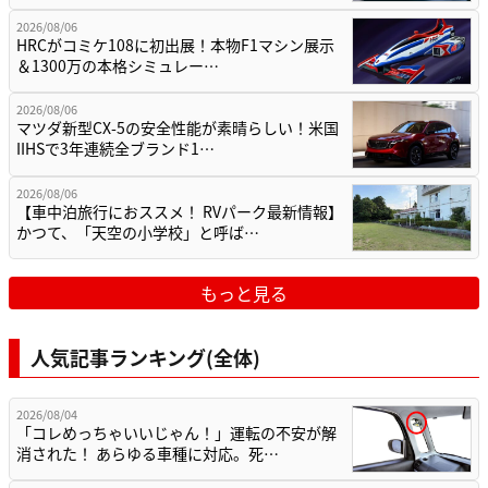
2026/08/06
HRCがコミケ108に初出展！本物F1マシン展示
＆1300万の本格シミュレー…
2026/08/06
マツダ新型CX-5の安全性能が素晴らしい！米国
IIHSで3年連続全ブランド1…
2026/08/06
【車中泊旅行におススメ！ RVパーク最新情報】
かつて、「天空の小学校」と呼ば…
もっと見る
人気記事ランキング(全体)
2026/08/04
「コレめっちゃいいじゃん！」運転の不安が解
消された！ あらゆる車種に対応。死…