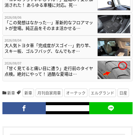
消された！ あらゆる車種に対応。死…
2026/08/06
「この発想はなかった…」革新的なフロアマッ
トが登場。純正品をそのまま活かせる…
2026/08/04
大人気トヨタ車「完成度がスゴイ…」釣り竿、
スキー板、ゴルフバッグ、なんでもオ…
2026/08/07
「甘く見てると痛い目に遭う」走行前のタイヤ
点検。絶対にやって！ 過酷な夏場は…
新車
新車
月刊自家用車
オーテック
エルグランド
日産