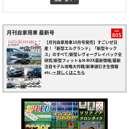
月刊自家用車 最新号
vol.
805
【月刊自家用車10月号発売】すごいぜ日
産！「新型エルグランド」「新型キック
ス」のすべて/新型レヴォーグレイバック全
研究/新型フィット＆N-BOX最新情報/最新
注目モデル攻略大作戦/新車値引き生情報
etc.
→ 詳しくはこちら