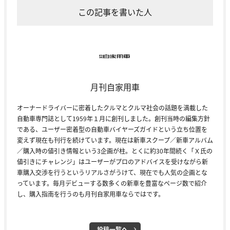
この記事を書いた人
月刊自家用車
オーナードライバーに密着したクルマとクルマ社会の話題を満載した
自動車専門誌として1959年１月に創刊しました。創刊当時の編集方針
である、ユーザー密着型の自動車バイヤーズガイドという立ち位置を
変えず現在も刊行を続けています。現在は新車スクープ／新車アルバム
／購入時の値引き情報という3企画が柱。とくに約30年間続く「Ｘ氏の
値引きにチャレンジ」はユーザーがプロのアドバイスを受けながら新
車購入交渉を行うというリアルさがうけて、現在でも人気の企画とな
っています。毎月デビューする数多くの新車を豊富なページ数で紹介
し、購入指南を行うのも月刊自家用車ならではです。
投稿一覧へ