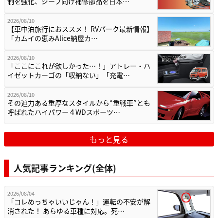
制を強化、ジープ向け補修部品を日本…
2026/08/10
【車中泊旅行におススメ！ RVパーク最新情報】
「カムイの恵みAlice納屋カ…
2026/08/10
「ここにこれが欲しかった…！」アトレー・ハ
イゼットカーゴの「収納ない」「充電…
2026/08/10
その迫力ある重厚なスタイルから“重戦車”とも
呼ばれたハイパワー４WDスポーツ…
もっと見る
人気記事ランキング(全体)
2026/08/04
「コレめっちゃいいじゃん！」運転の不安が解
消された！ あらゆる車種に対応。死…