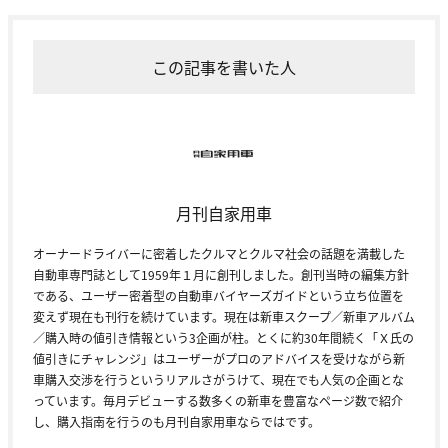
この記事を書いた人
月刊自家用車
オーナードライバーに密着したクルマとクルマ社会の話題を満載した
自動車専門誌として1959年１月に創刊しました。創刊当時の編集方針
である、ユーザー密着型の自動車バイヤーズガイドという立ち位置を
変えず現在も刊行を続けています。現在は新車スクープ／新車アルバム
／購入時の値引き情報という3企画が柱。とくに約30年間続く「Ｘ氏の
値引きにチャレンジ」はユーザーがプロのアドバイスを受けながら新
車購入交渉を行うというリアルさがうけて、現在でも人気の企画とな
っています。毎月デビューする数多くの新車を豊富なページ数で紹介
し、購入指南を行うのも月刊自家用車ならではです。