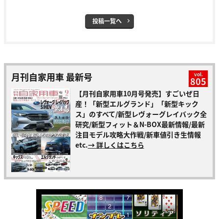
投稿一覧へ
月刊自家用車 最新号
vol.
805
【月刊自家用車10月号発売】すごいぜ日
産！「新型エルグランド」「新型キック
ス」のすべて/新型レヴォーグレイバック全
研究/新型フィット＆N-BOX最新情報/最新
注目モデル攻略大作戦/新車値引き生情報
etc.
→ 詳しくはこちら