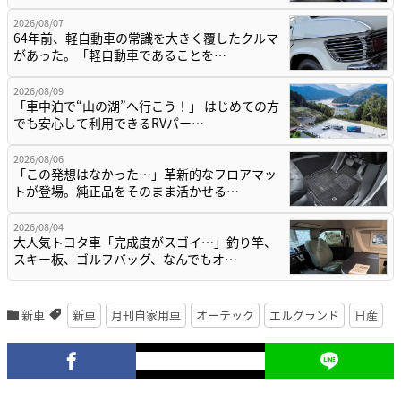
2026/08/07
64年前、軽自動車の常識を大きく覆したクルマ
があった。「軽自動車であることを…
2026/08/09
「車中泊で“山の湖”へ行こう！」 はじめての方
でも安心して利用できるRVパー…
2026/08/06
「この発想はなかった…」革新的なフロアマッ
トが登場。純正品をそのまま活かせる…
2026/08/04
大人気トヨタ車「完成度がスゴイ…」釣り竿、
スキー板、ゴルフバッグ、なんでもオ…
新車
新車
月刊自家用車
オーテック
エルグランド
日産