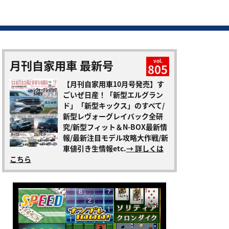
月刊自家用車 最新号
vol.
805
【月刊自家用車10月号発売】す
ごいぜ日産！「新型エルグラン
ド」「新型キックス」のすべて/
新型レヴォーグレイバック全研
究/新型フィット＆N-BOX最新情
報/最新注目モデル攻略大作戦/新
車値引き生情報etc.
→ 詳しくは
こちら