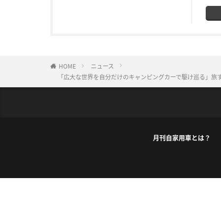
HOME
ニュース
「広大な世界を自分だけのキャンピングカーで駆け巡る」旅する
月刊自家用車とは？