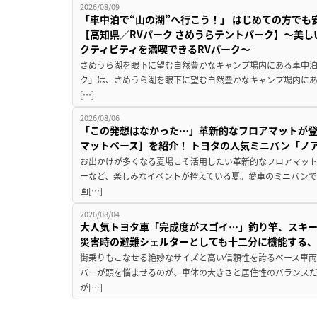
2026/08/09
「車中泊で“山の湖”へ行こう！」 はじめての方でも
【高知県／RVパーク さめうらテントパーク】～美
クティビティを満喫できるRVパーク～
さめうら湖を眼下に望む自然豊かなキャンプ場内にある車中泊専
ク」は、さめうら湖を眼下に望む自然豊かなキャンプ場内にあ
[…]
2026/08/06
「この発想はなかった…」革新的なフロアマットが
マットベース］を紹介！ トヨタの人気ミニバン「ノ
お出かけが多くなる夏場こそ活用したい革新的なフロアマット
ーなど、楽しみなイベントが控えている夏。愛車のミニバン
画[…]
2026/08/04
大人気トヨタ車「完成度がスゴイ…」釣り竿、スキー
災害時の避難シェルターとしても十二分に機能する
街乗りもこなせる絶妙なサイズと高い信頼性を誇るベース車両
バーが頭を悩ませるのが、車体の大きさと居住性のバランス
が[…]