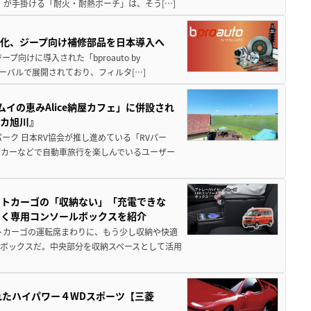
）が手掛ける「耐火・耐熱ポーチ」は、そう[…]
化、ジープ向け補修部品を日本導入へ
向けに導入された「bproauto by
ローバルで展開されており、フィルタ[…]
イの恵みAlice納屋カフェ」に併設され
ミカ旭川』
ーク 日本RV協会が推し進めている「RVパー
グカーなどで自動車旅行を楽しんでいるユーザー
ットカーゴの「収納ない」「充電できな
届く専用コンソールボックスを紹介
トカーゴの運転席まわりに、もう少し収納や快適
ボックスだ。中央部分を収納スペースとして活用
れたハイパワー４WDスポーツ【三菱