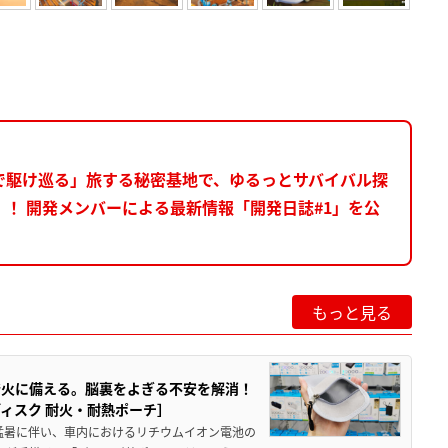
で駆け巡る」旅する秘密基地で、ゆるっとサバイバル探
ド）！ 開発メンバーによる最新情報「開発日誌#1」を公
もっと見る
発火に備える。脳裏をよぎる不安を解消！
ィスク 耐火・耐熱ポーチ］
猛暑に伴い、車内におけるリチウムイオン電池の