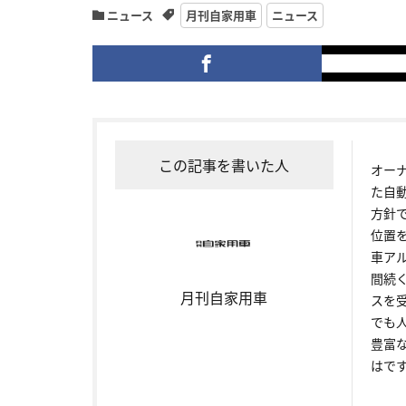
ニュース
月刊自家用車
ニュース
この記事を書いた人
オー
た自
方針
位置
車ア
間続
月刊自家用車
スを
でも
豊富
はで