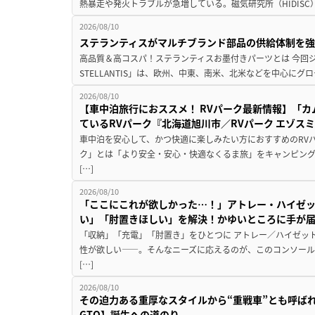
熱暴走や発火トラブルが急増している。磁気研究所（HIDISC
2026/08/10
ステランティスがマルチブランド部品の供給体制を強
高品質＆高コスパ！ステランティスお墨付きパーツとは 今回ジープ
STELLANTIS」は、欧州、中東、南米、北米などを中心にグ
2026/08/10
【車中泊旅行におススメ！ RVパーク最新情報】「カム
ているRVパーク『北海道旭川市／RVパーク エゾス
車中泊を安心して、かつ快適に楽しみたい方におすすめのRVパ
ク」とは「より安全・安心・快適なくるま旅」をキャンピン
[…]
2026/08/10
「ここにこれが欲しかった…！」アトレー・ハイゼ
い」「肘置きほしい」を解決！かゆいところに手が
「収納」「充電」「肘置き」をひとつに アトレー／ハイゼッ
性が欲しい――。そんなニーズに応えるのが、このコンソール
[…]
2026/08/10
その迫力ある重厚なスタイルから“重戦車”とも呼ば
GTO】誕生への道のり