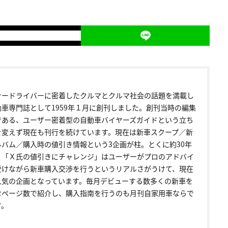
ナードライバーに密着したクルマとクルマ社会の話題を満載し
動車専門誌として1959年１月に創刊しました。創刊当時の編集
である、ユーザー密着型の自動車バイヤーズガイドという立ち
を変えず現在も刊行を続けています。現在は新車スクープ／新
ルバム／購入時の値引き情報という3企画が柱。とくに約30年
く「Ｘ氏の値引きにチャレンジ」はユーザーがプロのアドバイ
受けながら新車購入交渉を行うというリアルさがうけて、現在
人気の企画となっています。毎月デビューする数多くの新車を
なページ数で紹介し、購入指南を行うのも月刊自家用車ならで
す。