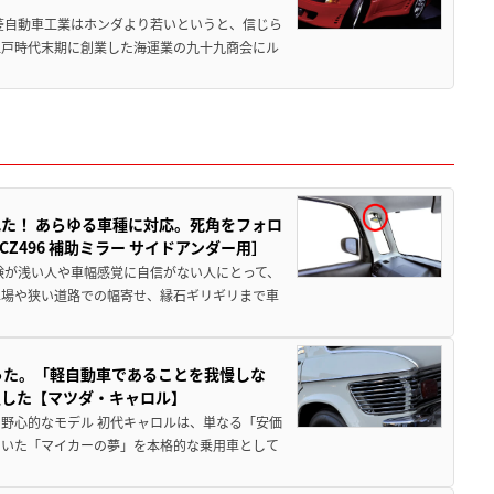
菱自動車工業はホンダより若いというと、信じら
江戸時代末期に創業した海運業の九十九商会にル
た！ あらゆる車種に対応。死角をフォロ
496 補助ミラー サイドアンダー用］
験が浅い人や車幅感覚に自信がない人にとって、
車場や狭い道路での幅寄せ、縁石ギリギリまで車
った。「軽自動車であることを我慢しな
生した【マツダ・キャロル】
野心的なモデル 初代キャロルは、単なる「安価
ていた「マイカーの夢」を本格的な乗用車として