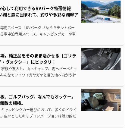
安心して利用できるRVパーク特選情報
しい湖と森に囲まれて、釣りや多彩な湖畔ア
用スペース 「RVパーク さめうらテントパー
る車中泊専用スペース。キャンピングカーや車
登場。純正品をそのまま活かせる［ゴリラ
ア・ヴォクシー」にピッタリ！
 家族や友人と、山へキャンプ、海へバーベキュ
でみんなでワイワイガヤガヤと目的地へ向かう計
板、ゴルフバッグ、なんでもオッケー。
、無敵の相棒。
 キャンピングカー選びにおいて、多くのドライ
だ。広々としたキャブコンバージョンは魅力的だ