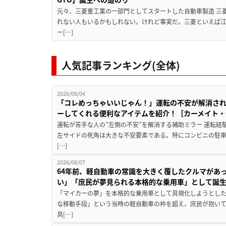
元々、三菱重工業の一部門としてスタートした自動車製造 三
れない人もいるかもしれない。けれど事実だ。三菱といえば
ー[…]
人気記事ランキング(全体)
2026/08/04
「コレめっちゃいいじゃん！」運転の不安が解消され
ーしてくれる便利なアイテムを紹介！［カーメイト・CZ
運転が苦手な人の”左側の不安”を解消する補助ミラー 運転経
左サイドの死角は大きな不安要素である。特にコンビニの駐
[…]
2026/08/07
64年前、軽自動車の常識を大きく覆したクルマがあ
い」「庶民が夢見られる本格的な乗用車」として誕
「マイカーの夢」を本格的な乗用車として具現化しようとした
な移動手段」という当時の軽自動車の枠を超え、庶民が抱い
具[…]