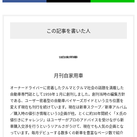
この記事を書いた人
月刊自家用車
オーナードライバーに密着したクルマとクルマ社会の話題を満載した
自動車専門誌として1959年１月に創刊しました。創刊当時の編集方針
である、ユーザー密着型の自動車バイヤーズガイドという立ち位置を
変えず現在も刊行を続けています。現在は新車スクープ／新車アルバム
／購入時の値引き情報という3企画が柱。とくに約30年間続く「Ｘ氏の
値引きにチャレンジ」はユーザーがプロのアドバイスを受けながら新
車購入交渉を行うというリアルさがうけて、現在でも人気の企画とな
っています。毎月デビューする数多くの新車を豊富なページ数で紹介