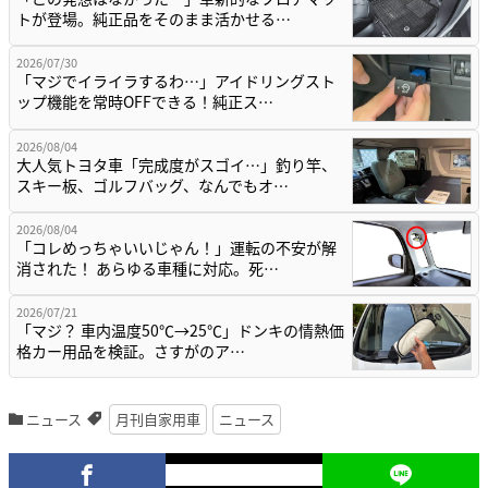
トが登場。純正品をそのまま活かせる…
2026/07/30
「マジでイライラするわ…」アイドリングスト
ップ機能を常時OFFできる！純正ス…
2026/08/04
大人気トヨタ車「完成度がスゴイ…」釣り竿、
スキー板、ゴルフバッグ、なんでもオ…
2026/08/04
「コレめっちゃいいじゃん！」運転の不安が解
消された！ あらゆる車種に対応。死…
2026/07/21
「マジ？ 車内温度50℃→25℃」ドンキの情熱価
格カー用品を検証。さすがのア…
ニュース
月刊自家用車
ニュース