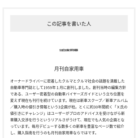
この記事を書いた人
月刊自家用車
オーナードライバーに密着したクルマとクルマ社会の話題を満載した
自動車専門誌として1959年１月に創刊しました。創刊当時の編集方針
である、ユーザー密着型の自動車バイヤーズガイドという立ち位置を
変えず現在も刊行を続けています。現在は新車スクープ／新車アルバム
／購入時の値引き情報という3企画が柱。とくに約30年間続く「Ｘ氏の
値引きにチャレンジ」はユーザーがプロのアドバイスを受けながら新
車購入交渉を行うというリアルさがうけて、現在でも人気の企画とな
っています。毎月デビューする数多くの新車を豊富なページ数で紹介
し、購入指南を行うのも月刊自家用車ならではです。