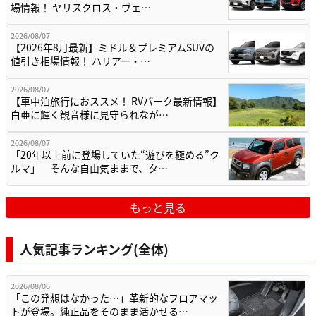
場情報！ ヤリスクロス・ヴェ…
2026/08/07
【2026年8月最新】ミドル＆プレミアムSUVの
値引き相場情報！ ハリアー・…
2026/08/07
【車中泊旅行におススメ！ RVパーク最新情報】
白亜に輝く観音様に見守られなが…
2026/08/07
「20年以上前に登場していた“遊びを極める”ク
ルマ」 そんな自由気ままで、タ…
もっと見る
人気記事ランキング(全体)
2026/08/06
「この発想はなかった…」革新的なフロアマッ
トが登場。純正品をそのまま活かせる…