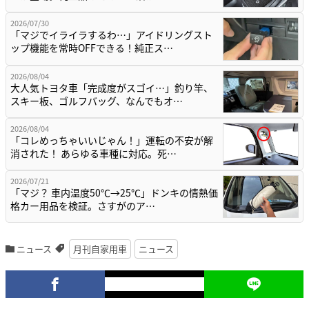
2026/07/30
「マジでイライラするわ…」アイドリングスト
ップ機能を常時OFFできる！純正ス…
2026/08/04
大人気トヨタ車「完成度がスゴイ…」釣り竿、
スキー板、ゴルフバッグ、なんでもオ…
2026/08/04
「コレめっちゃいいじゃん！」運転の不安が解
消された！ あらゆる車種に対応。死…
2026/07/21
「マジ？ 車内温度50℃→25℃」ドンキの情熱価
格カー用品を検証。さすがのア…
ニュース
月刊自家用車
ニュース