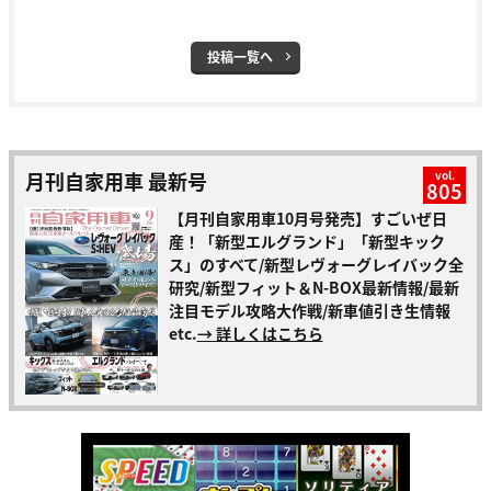
投稿一覧へ
月刊自家用車 最新号
vol.
805
【月刊自家用車10月号発売】すごいぜ日
産！「新型エルグランド」「新型キック
ス」のすべて/新型レヴォーグレイバック全
研究/新型フィット＆N-BOX最新情報/最新
注目モデル攻略大作戦/新車値引き生情報
etc.
→ 詳しくはこちら