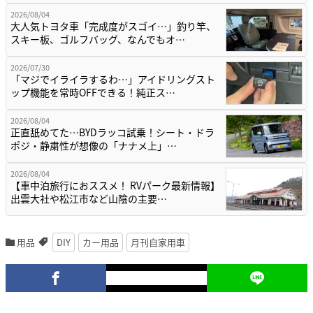
2026/08/04
大人気トヨタ車「完成度がスゴイ…」釣り竿、
スキー板、ゴルフバッグ、なんでもオ…
2026/07/30
「マジでイライラするわ…」アイドリングスト
ップ機能を常時OFFできる！純正ス…
2026/08/04
正直舐めてた…BYDラッコ試乗！シート・ドラ
ポジ・静粛性が想像の「ナナメ上」…
2026/08/04
【車中泊旅行におススメ！ RVパーク最新情報】
出雲大社や松江市など山陰の主要…
用品
DIY
カー用品
月刊自家用車