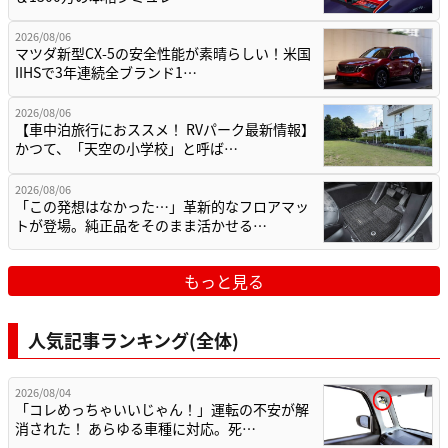
2026/08/06
マツダ新型CX-5の安全性能が素晴らしい！米国
IIHSで3年連続全ブランド1…
2026/08/06
【車中泊旅行におススメ！ RVパーク最新情報】
かつて、「天空の小学校」と呼ば…
2026/08/06
「この発想はなかった…」革新的なフロアマッ
トが登場。純正品をそのまま活かせる…
もっと見る
人気記事ランキング(全体)
2026/08/04
「コレめっちゃいいじゃん！」運転の不安が解
消された！ あらゆる車種に対応。死…