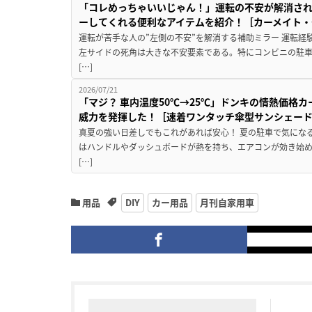
「コレめっちゃいいじゃん！」運転の不安が解消され
ーしてくれる便利なアイテムを紹介！［カーメイト・CZ
運転が苦手な人の”左側の不安”を解消する補助ミラー 運転経
左サイドの死角は大きな不安要素である。特にコンビニの駐
[…]
2026/07/21
「マジ？ 車内温度50℃→25℃」ドンキの情熱価格
威力を発揮した！［速着ワンタッチ傘型サンシェー
真夏の強い日差しでもこれがあれば安心！ 夏の駐車で気にな
はハンドルやダッシュボードが熱を持ち、エアコンが効き始め
[…]
用品
DIY
カー用品
月刊自家用車