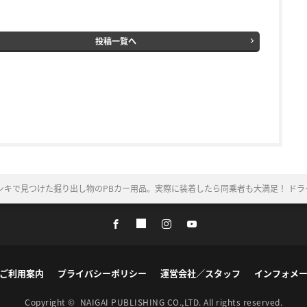
投稿一覧へ
ンキで見つけた掘り出し物のPBカー用品。実際に装着したら同乗者も大満足！ ド
ご利用案内
プライバシーポリシー
運営会社／スタッフ
インフォメ
Copyright ©
NAIGAI PUBLISHING CO.,LTD.
All rights reserved.