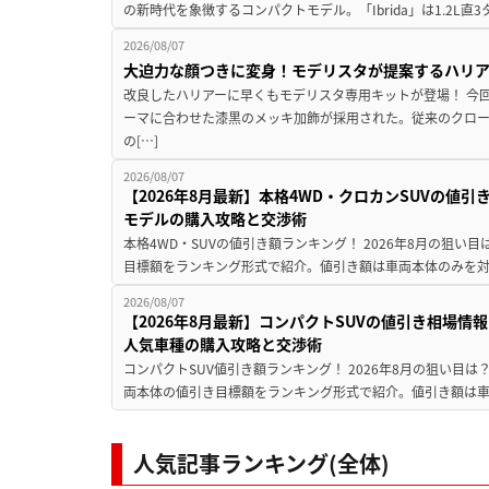
の新時代を象徴するコンパクトモデル。「Ibrida」は1.2L直3
2026/08/07
大迫力な顔つきに変身！モデリスタが提案するハリ
改良したハリアーに早くもモデリスタ専用キットが登場！ 今
ーマに合わせた漆黒のメッキ加飾が採用された。従来のクロ
の[…]
2026/08/07
【2026年8月最新】本格4WD・クロカンSUVの値
モデルの購入攻略と交渉術
本格4WD・SUVの値引き額ランキング！ 2026年8月の狙い目
目標額をランキング形式で紹介。値引き額は車両本体のみを対
2026/08/07
【2026年8月最新】コンパクトSUVの値引き相場情報
人気車種の購入攻略と交渉術
コンパクトSUV値引き額ランキング！ 2026年8月の狙い目は？
両本体の値引き目標額をランキング形式で紹介。値引き額は車
人気記事ランキング(全体)