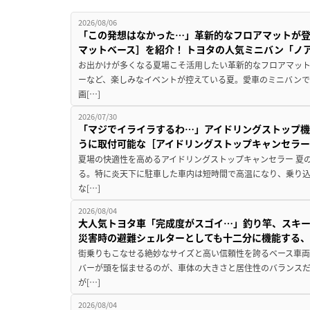
2026/08/06
「この発想はなかった…」革新的なフロアマットが
マットベース］を紹介！ トヨタの人気ミニバン「ノ
お出かけが多くなる夏場こそ活用したい革新的なフロアマット
ーなど、楽しみなイベントが控えている夏。愛車のミニバン
画[…]
2026/07/30
「マジでイライラするわ…」アイドリングストップ機
うに取付可能な［アイドリングストップキャンセラ
夏場の快適性を高めるアイドリングストップキャンセラー 夏
る。特に炎天下に駐車した車内は短時間で高温になり、乗り
な[…]
2026/08/04
大人気トヨタ車「完成度がスゴイ…」釣り竿、スキー
災害時の避難シェルターとしても十二分に機能する
街乗りもこなせる絶妙なサイズと高い信頼性を誇るベース車両
バーが頭を悩ませるのが、車体の大きさと居住性のバランス
が[…]
2026/08/04