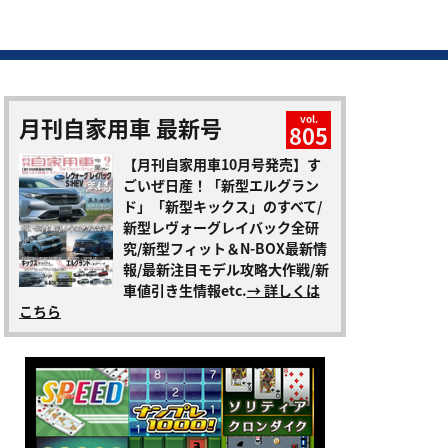
月刊自家用車 最新号
vol.
805
【月刊自家用車10月号発売】す
ごいぜ日産！「新型エルグラン
ド」「新型キックス」のすべて/
新型レヴォーグレイバック全研
究/新型フィット＆N-BOX最新情
報/最新注目モデル攻略大作戦/新
車値引き生情報etc.
→ 詳しくは
こちら