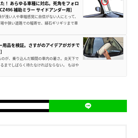
た！ あらゆる車種に対応。死角をフォロ
496 補助ミラー サイドアンダー用］
験が浅い人や車幅感覚に自信がない人にとって、
車場や狭い道路での幅寄せ、縁石ギリギリまで車
カー用品を検証。さすがのアイデアがガチで
ド］
るのが、乗り込んだ瞬間の車内の暑さ。炎天下で
るまでしばらく待たなければならない。 もはや