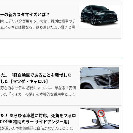
アーの新カスタマイズとは？
回のモデリスタ専用キットでは、特別仕様車のテ
ームメッキとは異なる、落ち着いた深い輝きと黒
った。「軽自動車であることを我慢しな
生した【マツダ・キャロル】
野心的なモデル 初代キャロルは、単なる「安価
ていた「マイカーの夢」を本格的な乗用車として
た！ あらゆる車種に対応。死角をフォロ
496 補助ミラー サイドアンダー用］
験が浅い人や車幅感覚に自信がない人にとって、