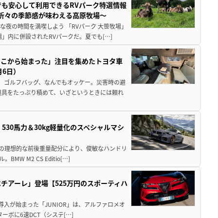
でも安心して利用できるRVパーク特選情報
季折々の季節感が味わえる高原牧場～
夜の時間を満喫しよう 「RVパーク 大笹牧場」
」内に併設されたRVパークだ。夏でも[…]
ここから始まった」注目を集めたトヨタ車
月6日）
、ゴルフバッグ、なんでもオッケー。災害時の避
道具をたっぷり積めて、いざというときには頼れ
」530馬力＆30kg軽量化のスペシャルマシ
50の理想的な前後重量配分により、俊敏なハンドリ
M2 CS Editio[…]
チアーレ」登場【525万円のスポーティハ
導入が始まった「JUNIOR」は、アルファロメオ
ターボに6速DCT（システ[…]