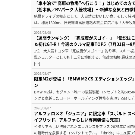
「車中泊で“高原の牧場”へ行こう！」はじめての方
【栃木県／RVパーク 大笹牧場】～新鮮な空気と四
絶景ドライブの拠点として、大自然とおいしい食、そして特別な
は、標高1300m、日光霧降高原道路の終点に広がる「大笹牧場
2026/08/08
【週間ランキング】「完成度がスゴイ…」「伝説は
＆初代GT-R！今週のクルマ記事TOP5（7月31日〜8
1位 大人気トヨタ車「完成度がスゴイ…」釣り竿、スキー板
難シェルターとしても十二分に機能する、無敵の相棒 趣味の
[…]
2026/08/07
限定M2が登場！「BMW M2 CS エディションエッジ
ン
BMW M2は、セグメント唯一の後輪駆動コンセプトと約50:
ングと卓越したロード・ホールディング性能を実現するMモデル。BMW 
2026/08/07
アルファロメオ「ジュニア」に限定車「スポルト スペ
イブリッド、アルファらしい専用装備も充実】
イタリアらしい洗練されたエレガンスをプラス 2025年に国内
の新時代を象徴するコンパクトモデル。「Ibrida」は1.2L直3