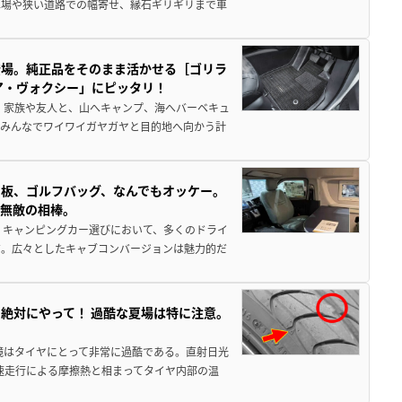
車場や狭い道路での幅寄せ、縁石ギリギリまで車
登場。純正品をそのまま活かせる［ゴリラ
ア・ヴォクシー」にピッタリ！
 家族や友人と、山へキャンプ、海へバーベキュ
でみんなでワイワイガヤガヤと目的地へ向かう計
板、ゴルフバッグ、なんでもオッケー。
、無敵の相棒。
 キャンピングカー選びにおいて、多くのドライ
だ。広々としたキャブコンバージョンは魅力的だ
絶対にやって！ 過酷な夏場は特に注意。
境はタイヤにとって非常に過酷である。直射日光
高速走行による摩擦熱と相まってタイヤ内部の温