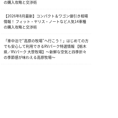
の購入攻略と交渉術
【2026年8月最新】コンパクト＆ワゴン値引き相場
情報！ フィット・ヤリス・ノートなど人気14車種
の購入攻略と交渉術
「車中泊で“高原の牧場”へ行こう！」はじめての方
でも安心して利用できるRVパーク特選情報 【栃木
県／RVパーク 大笹牧場】～新鮮な空気と四季折々
の季節感が味わえる高原牧場～