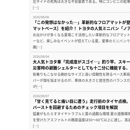
左サイドの死角は大きな不安要素である。特にコンビニの駐
[…]
2026/08/06
「この発想はなかった…」革新的なフロアマットが
マットベース］を紹介！ トヨタの人気ミニバン「ノ
お出かけが多くなる夏場こそ活用したい革新的なフロアマット
ーなど、楽しみなイベントが控えている夏。愛車のミニバン
画[…]
2026/08/04
大人気トヨタ車「完成度がスゴイ…」釣り竿、スキー
災害時の避難シェルターとしても十二分に機能する
街乗りもこなせる絶妙なサイズと高い信頼性を誇るベース車両
バーが頭を悩ませるのが、車体の大きさと居住性のバランス
が[…]
2026/08/07
「甘く見てると痛い目に遭う」走行前のタイヤ点検。
バーストを回避するためのチェック項目を解説
猛暑がもたらすタイヤトラブルと夏の過酷な環境 夏の道路環
を受けたアスファルトの路面温度は50〜60℃以上に達し、
[…]