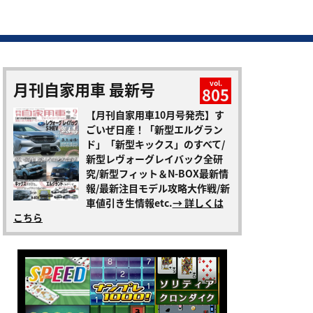
月刊自家用車 最新号
vol.
805
【月刊自家用車10月号発売】す
ごいぜ日産！「新型エルグラン
ド」「新型キックス」のすべて/
新型レヴォーグレイバック全研
究/新型フィット＆N-BOX最新情
報/最新注目モデル攻略大作戦/新
車値引き生情報etc.
→ 詳しくは
こちら