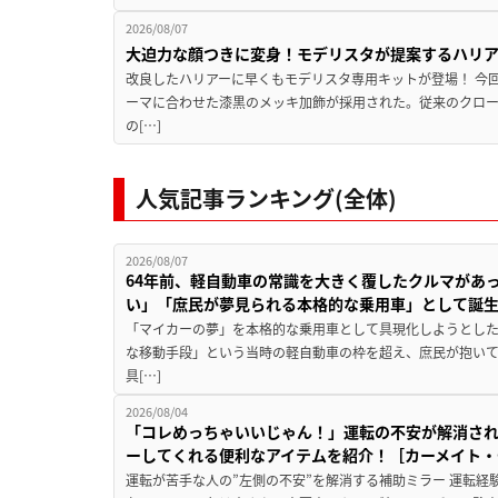
2026/08/07
大迫力な顔つきに変身！モデリスタが提案するハリ
改良したハリアーに早くもモデリスタ専用キットが登場！ 今
ーマに合わせた漆黒のメッキ加飾が採用された。従来のクロ
の[…]
人気記事ランキング(全体)
2026/08/07
64年前、軽自動車の常識を大きく覆したクルマがあ
い」「庶民が夢見られる本格的な乗用車」として誕
「マイカーの夢」を本格的な乗用車として具現化しようとした
な移動手段」という当時の軽自動車の枠を超え、庶民が抱い
具[…]
2026/08/04
「コレめっちゃいいじゃん！」運転の不安が解消され
ーしてくれる便利なアイテムを紹介！［カーメイト・CZ
運転が苦手な人の”左側の不安”を解消する補助ミラー 運転経