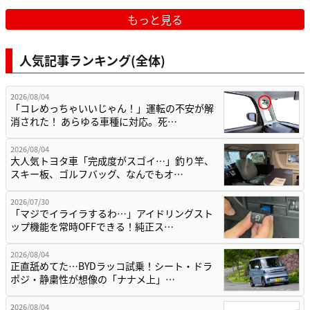
もっと見る
人気記事ランキング(全体)
2026/08/04
「コレめっちゃいいじゃん！」運転の不安が解
消された！ あらゆる車種に対応。死…
2026/08/04
大人気トヨタ車「完成度がスゴイ…」釣り竿、
スキー板、ゴルフバッグ、なんでもオ…
2026/07/30
「マジでイライラするわ…」アイドリングスト
ップ機能を常時OFFできる！純正ス…
2026/08/04
正直舐めてた…BYDラッコ試乗！シート・ドラ
ポジ・静粛性が想像の「ナナメ上」…
2026/08/04