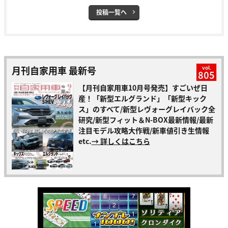
投稿一覧へ
月刊自家用車 最新号
vol.
805
【月刊自家用車10月号発売】すごいぜ日
産！「新型エルグランド」「新型キック
ス」のすべて/新型レヴォーグレイバック全
研究/新型フィット＆N-BOX最新情報/最新
注目モデル攻略大作戦/新車値引き生情報
etc.
→ 詳しくはこちら