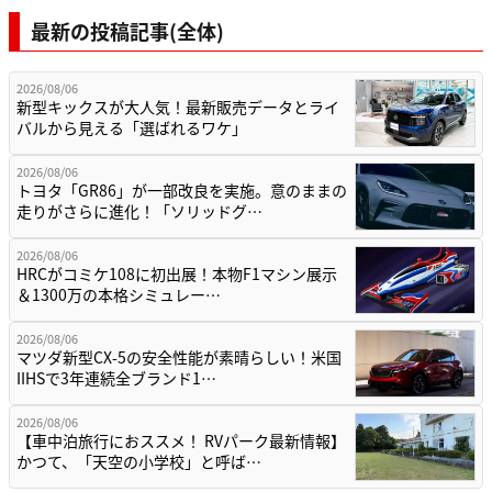
最新の投稿記事(全体)
2026/08/06
新型キックスが大人気！最新販売データとライ
バルから見える「選ばれるワケ」
2026/08/06
トヨタ「GR86」が一部改良を実施。意のままの
走りがさらに進化！「ソリッドグ…
2026/08/06
HRCがコミケ108に初出展！本物F1マシン展示
＆1300万の本格シミュレー…
2026/08/06
マツダ新型CX-5の安全性能が素晴らしい！米国
IIHSで3年連続全ブランド1…
2026/08/06
【車中泊旅行におススメ！ RVパーク最新情報】
かつて、「天空の小学校」と呼ば…