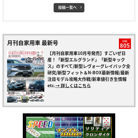
投稿一覧へ
月刊自家用車 最新号
vol.
805
【月刊自家用車10月号発売】すごいぜ日
産！「新型エルグランド」「新型キック
ス」のすべて/新型レヴォーグレイバック全
研究/新型フィット＆N-BOX最新情報/最新
注目モデル攻略大作戦/新車値引き生情報
etc.
→ 詳しくはこちら