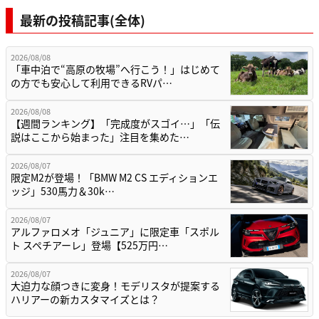
最新の投稿記事(全体)
2026/08/08
「車中泊で“高原の牧場”へ行こう！」はじめて
の方でも安心して利用できるRVパ…
2026/08/08
【週間ランキング】「完成度がスゴイ…」「伝
説はここから始まった」注目を集めた…
2026/08/07
限定M2が登場！「BMW M2 CS エディションエ
ッジ」530馬力＆30k…
2026/08/07
アルファロメオ「ジュニア」に限定車「スポル
ト スペチアーレ」登場【525万円…
2026/08/07
大迫力な顔つきに変身！モデリスタが提案する
ハリアーの新カスタマイズとは？