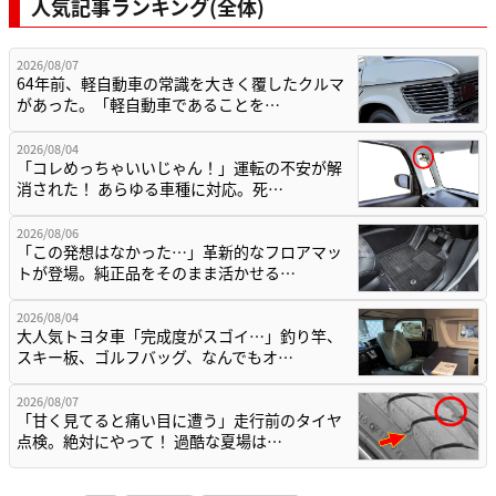
人気記事ランキング(全体)
2026/08/07
64年前、軽自動車の常識を大きく覆したクルマ
があった。「軽自動車であることを…
2026/08/04
「コレめっちゃいいじゃん！」運転の不安が解
消された！ あらゆる車種に対応。死…
2026/08/06
「この発想はなかった…」革新的なフロアマッ
トが登場。純正品をそのまま活かせる…
2026/08/04
大人気トヨタ車「完成度がスゴイ…」釣り竿、
スキー板、ゴルフバッグ、なんでもオ…
2026/08/07
「甘く見てると痛い目に遭う」走行前のタイヤ
点検。絶対にやって！ 過酷な夏場は…