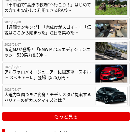
「車中泊で“高原の牧場”へ行こう！」はじめて
の方でも安心して利用できるRVパ…
2026/08/08
【週間ランキング】「完成度がスゴイ…」「伝
説はここから始まった」注目を集めた…
2026/08/07
限定M2が登場！「BMW M2 CS エディションエ
ッジ」530馬力＆30k…
2026/08/07
アルファロメオ「ジュニア」に限定車「スポル
ト スペチアーレ」登場【525万円…
2026/08/07
大迫力な顔つきに変身！モデリスタが提案する
ハリアーの新カスタマイズとは？
もっと見る