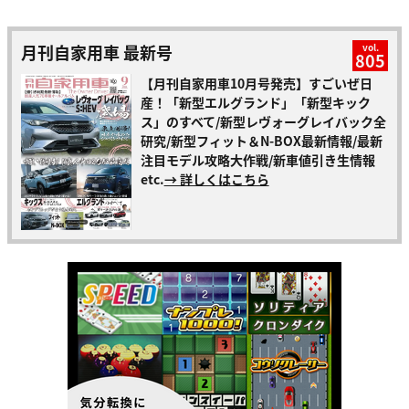
月刊自家用車 最新号
vol.
805
【月刊自家用車10月号発売】すごいぜ日
産！「新型エルグランド」「新型キック
ス」のすべて/新型レヴォーグレイバック全
研究/新型フィット＆N-BOX最新情報/最新
注目モデル攻略大作戦/新車値引き生情報
etc.
→ 詳しくはこちら