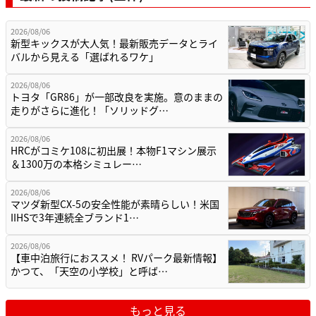
2026/08/06
新型キックスが大人気！最新販売データとライ
バルから見える「選ばれるワケ」
2026/08/06
トヨタ「GR86」が一部改良を実施。意のままの
走りがさらに進化！「ソリッドグ…
2026/08/06
HRCがコミケ108に初出展！本物F1マシン展示
＆1300万の本格シミュレー…
2026/08/06
マツダ新型CX-5の安全性能が素晴らしい！米国
IIHSで3年連続全ブランド1…
2026/08/06
【車中泊旅行におススメ！ RVパーク最新情報】
かつて、「天空の小学校」と呼ば…
もっと見る