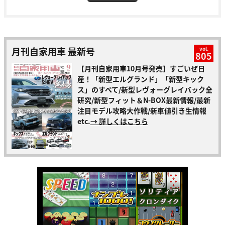
月刊自家用車 最新号
vol.
805
【月刊自家用車10月号発売】すごいぜ日
産！「新型エルグランド」「新型キック
ス」のすべて/新型レヴォーグレイバック全
研究/新型フィット＆N-BOX最新情報/最新
注目モデル攻略大作戦/新車値引き生情報
etc.
→ 詳しくはこちら