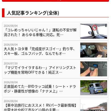
人気記事ランキング(全体)
2026/08/04
「コレめっちゃいいじゃん！」運転の不安が解
消された！ あらゆる車種に対応。死…
2026/08/04
大人気トヨタ車「完成度がスゴイ…」釣り竿、
スキー板、ゴルフバッグ、なんでもオ…
2026/07/30
「マジでイライラするわ…」アイドリングスト
ップ機能を常時OFFできる！純正ス…
2026/08/04
正直舐めてた…BYDラッコ試乗！シート・ドラ
ポジ・静粛性が想像の「ナナメ上」…
2026/08/04
【車中泊旅行におススメ！ RVパーク最新情報】
出雲大社や松江市など山陰の主要…