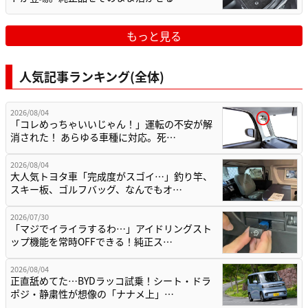
もっと見る
人気記事ランキング(全体)
2026/08/04
「コレめっちゃいいじゃん！」運転の不安が解
消された！ あらゆる車種に対応。死…
2026/08/04
大人気トヨタ車「完成度がスゴイ…」釣り竿、
スキー板、ゴルフバッグ、なんでもオ…
2026/07/30
「マジでイライラするわ…」アイドリングスト
ップ機能を常時OFFできる！純正ス…
2026/08/04
正直舐めてた…BYDラッコ試乗！シート・ドラ
ポジ・静粛性が想像の「ナナメ上」…