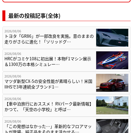
最新の投稿記事(全体)
2026/08/06
トヨタ「GR86」が一部改良を実施。意のままの
走りがさらに進化！「ソリッドグ…
2026/08/06
HRCがコミケ108に初出展！本物F1マシン展示
＆1300万の本格シミュレー…
2026/08/06
マツダ新型CX-5の安全性能が素晴らしい！米国
IIHSで3年連続全ブランド1…
2026/08/06
【車中泊旅行におススメ！ RVパーク最新情報】
かつて、「天空の小学校」と呼ば…
2026/08/06
「この発想はなかった…」革新的なフロアマッ
トが登場。純正品をそのまま活かせる…