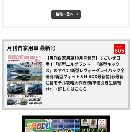
投稿一覧へ
月刊自家用車 最新号
vol.
805
【月刊自家用車10月号発売】すごいぜ日
産！「新型エルグランド」「新型キック
ス」のすべて/新型レヴォーグレイバック全
研究/新型フィット＆N-BOX最新情報/最新
注目モデル攻略大作戦/新車値引き生情報
etc.
→ 詳しくはこちら