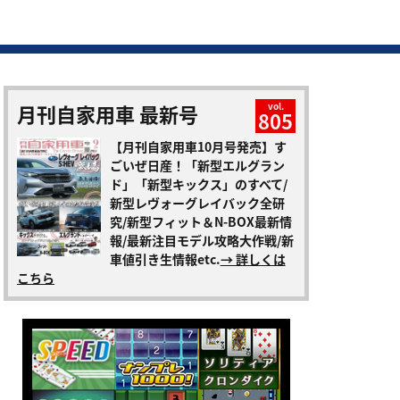
月刊自家用車 最新号
vol.
805
【月刊自家用車10月号発売】す
ごいぜ日産！「新型エルグラン
ド」「新型キックス」のすべて/
新型レヴォーグレイバック全研
究/新型フィット＆N-BOX最新情
報/最新注目モデル攻略大作戦/新
車値引き生情報etc.
→ 詳しくは
こちら