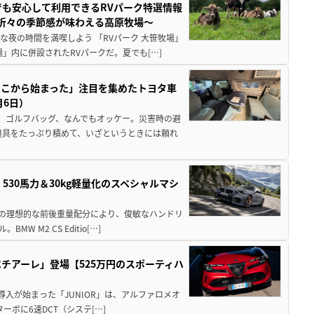
でも安心して利用できるRVパーク特選情報
季折々の季節感が味わえる高原牧場～
夜の時間を満喫しよう 「RVパーク 大笹牧場」
」内に併設されたRVパークだ。夏でも[…]
ここから始まった」注目を集めたトヨタ車
月6日）
、ゴルフバッグ、なんでもオッケー。災害時の避
道具をたっぷり積めて、いざというときには頼れ
」530馬力＆30kg軽量化のスペシャルマシ
50の理想的な前後重量配分により、俊敏なハンドリ
M2 CS Editio[…]
チアーレ」登場【525万円のスポーティハ
導入が始まった「JUNIOR」は、アルファロメオ
ターボに6速DCT（システ[…]