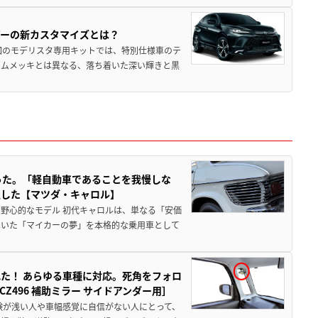
アーの新カスタマイズとは？
回のモデリスタ専用キットでは、特別仕様車のテ
ームメッキとは異なる、落ち着いた深い輝きと黒
った。「軽自動車であることを我慢しな
生した【マツダ・キャロル】
野心的なモデル 初代キャロルは、単なる「安価
ていた「マイカーの夢」を本格的な乗用車として
た！ あらゆる車種に対応。死角をフォロ
496 補助ミラー サイドアンダー用］
験が浅い人や車幅感覚に自信がない人にとって、