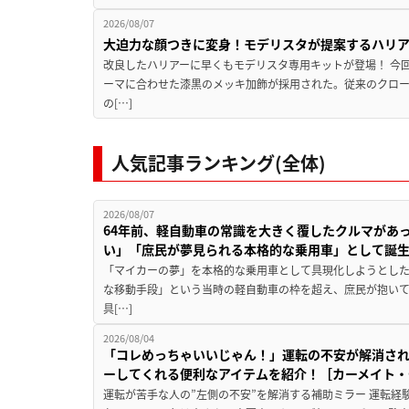
2026/08/07
大迫力な顔つきに変身！モデリスタが提案するハリ
改良したハリアーに早くもモデリスタ専用キットが登場！ 今
ーマに合わせた漆黒のメッキ加飾が採用された。従来のクロ
の[…]
人気記事ランキング(全体)
2026/08/07
64年前、軽自動車の常識を大きく覆したクルマがあ
い」「庶民が夢見られる本格的な乗用車」として誕
「マイカーの夢」を本格的な乗用車として具現化しようとした
な移動手段」という当時の軽自動車の枠を超え、庶民が抱い
具[…]
2026/08/04
「コレめっちゃいいじゃん！」運転の不安が解消され
ーしてくれる便利なアイテムを紹介！［カーメイト・CZ
運転が苦手な人の”左側の不安”を解消する補助ミラー 運転経