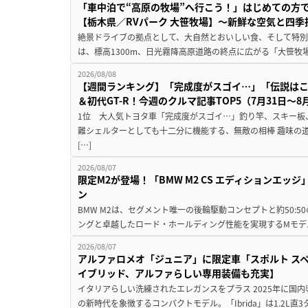
「車中泊で“高原の牧場”へ行こう！」はじめての方
【栃木県／RVパーク 大笹牧場】～新鮮な空気と四
絶景ドライブの拠点として、大自然とおいしい食、そして特別な
は、標高1300m、日光霧降高原道路の終点に広がる「大笹牧場
2026/08/08
【週間ランキング】「完成度がスゴイ…」「伝説は
＆初代GT-R！今週のクルマ記事TOP5（7月31日〜8
1位 大人気トヨタ車「完成度がスゴイ…」釣り竿、スキー板
難シェルターとしても十二分に機能する、無敵の相棒 趣味の
[…]
2026/08/07
限定M2が登場！「BMW M2 CS エディションエッジ
ン
BMW M2は、セグメント唯一の後輪駆動コンセプトと約50:
ングと卓越したロード・ホールディング性能を実現するMモデル。BMW 
2026/08/07
アルファロメオ「ジュニア」に限定車「スポルト スペ
イブリッド、アルファらしい専用装備も充実】
イタリアらしい洗練されたエレガンスをプラス 2025年に国内
の新時代を象徴するコンパクトモデル。「Ibrida」は1.2L直3