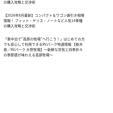
の購入攻略と交渉術
【2026年8月最新】コンパクト＆ワゴン値引き相場
情報！ フィット・ヤリス・ノートなど人気14車種
の購入攻略と交渉術
「車中泊で“高原の牧場”へ行こう！」はじめての方
でも安心して利用できるRVパーク特選情報 【栃木
県／RVパーク 大笹牧場】～新鮮な空気と四季折々
の季節感が味わえる高原牧場～