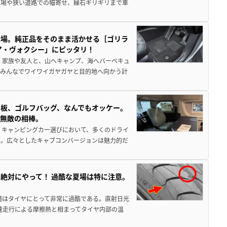
車場や狭い道路での幅寄せ、縁石ギリギリまで車
登場。純正品をそのまま活かせる［ゴリラ
ア・ヴォクシー」にピッタリ！
 家族や友人と、山へキャンプ、海へバーベキュ
でみんなでワイワイガヤガヤと目的地へ向かう計
板、ゴルフバッグ、なんでもオッケー。
、無敵の相棒。
 キャンピングカー選びにおいて、多くのドライ
だ。広々としたキャブコンバージョンは魅力的だ
絶対にやって！ 過酷な夏場は特に注意。
境はタイヤにとって非常に過酷である。直射日光
高速走行による摩擦熱と相まってタイヤ内部の温