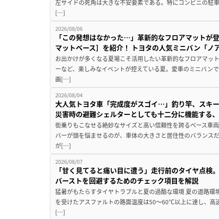
左サイドの死角は大きな不安要素である。特にコンビニの駐
[…]
2026/08/06
「この発想はなかった…」革新的なフロアマットが
マットベース］を紹介！ トヨタの人気ミニバン「ノ
お出かけが多くなる夏場こそ活用したい革新的なフロアマット
ーなど、楽しみなイベントが控えている夏。愛車のミニバン
画[…]
2026/08/04
大人気トヨタ車「完成度がスゴイ…」釣り竿、スキー
災害時の避難シェルターとしても十二分に機能する
街乗りもこなせる絶妙なサイズと高い信頼性を誇るベース車両
バーが頭を悩ませるのが、車体の大きさと居住性のバランス
が[…]
2026/08/07
「甘く見てると痛い目に遭う」走行前のタイヤ点検。
バーストを回避するためのチェック項目を解説
猛暑がもたらすタイヤトラブルと夏の過酷な環境 夏の道路環
を受けたアスファルトの路面温度は50〜60℃以上に達し、
[…]