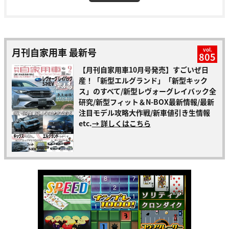
月刊自家用車 最新号
vol.
805
【月刊自家用車10月号発売】すごいぜ日
産！「新型エルグランド」「新型キック
ス」のすべて/新型レヴォーグレイバック全
研究/新型フィット＆N-BOX最新情報/最新
注目モデル攻略大作戦/新車値引き生情報
etc.
→ 詳しくはこちら