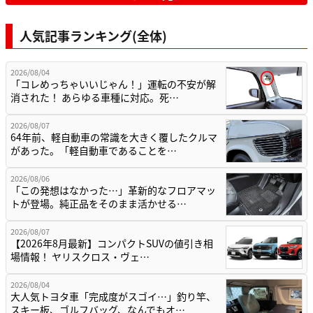
人気記事ランキング(全体)
2026/08/04
「コレめっちゃいいじゃん！」運転の不安が解
消された！ あらゆる車種に対応。死…
2026/08/07
64年前、軽自動車の常識を大きく覆したクルマ
があった。「軽自動車であることを…
2026/08/06
「この発想はなかった…」革新的なフロアマッ
トが登場。純正品をそのまま活かせる…
2026/08/07
【2026年8月最新】コンパクトSUVの値引き相
場情報！ ヤリスクロス・ヴェ…
2026/08/04
大人気トヨタ車「完成度がスゴイ…」釣り竿、
スキー板、ゴルフバッグ、なんでもオ…