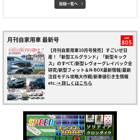
投稿一覧へ
月刊自家用車 最新号
vol.
805
【月刊自家用車10月号発売】すごいぜ日
産！「新型エルグランド」「新型キック
ス」のすべて/新型レヴォーグレイバック全
研究/新型フィット＆N-BOX最新情報/最新
注目モデル攻略大作戦/新車値引き生情報
etc.
→ 詳しくはこちら