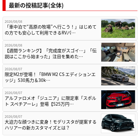
最新の投稿記事(全体)
2026/08/08
「車中泊で“高原の牧場”へ行こう！」はじめて
の方でも安心して利用できるRVパ…
2026/08/08
【週間ランキング】「完成度がスゴイ…」「伝
説はここから始まった」注目を集めた…
2026/08/07
限定M2が登場！「BMW M2 CS エディションエ
ッジ」530馬力＆30k…
2026/08/07
アルファロメオ「ジュニア」に限定車「スポル
ト スペチアーレ」登場【525万円…
2026/08/07
大迫力な顔つきに変身！モデリスタが提案する
ハリアーの新カスタマイズとは？