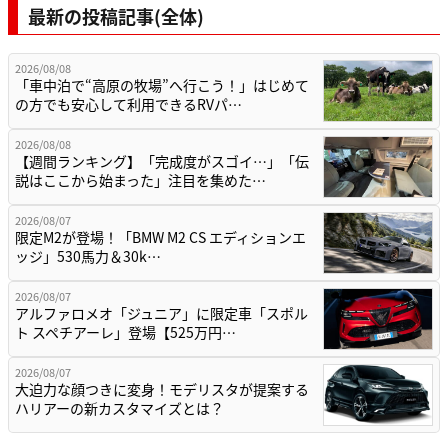
最新の投稿記事(全体)
2026/08/08
「車中泊で“高原の牧場”へ行こう！」はじめて
の方でも安心して利用できるRVパ…
2026/08/08
【週間ランキング】「完成度がスゴイ…」「伝
説はここから始まった」注目を集めた…
2026/08/07
限定M2が登場！「BMW M2 CS エディションエ
ッジ」530馬力＆30k…
2026/08/07
アルファロメオ「ジュニア」に限定車「スポル
ト スペチアーレ」登場【525万円…
2026/08/07
大迫力な顔つきに変身！モデリスタが提案する
ハリアーの新カスタマイズとは？