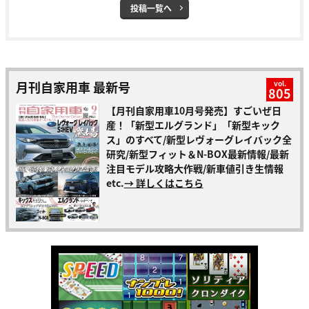
投稿一覧へ
月刊自家用車 最新号
vol.
805
【月刊自家用車10月号発売】すごいぜ日
産！「新型エルグランド」「新型キック
ス」のすべて/新型レヴォーグレイバック全
研究/新型フィット＆N-BOX最新情報/最新
注目モデル攻略大作戦/新車値引き生情報
etc.
→ 詳しくはこちら