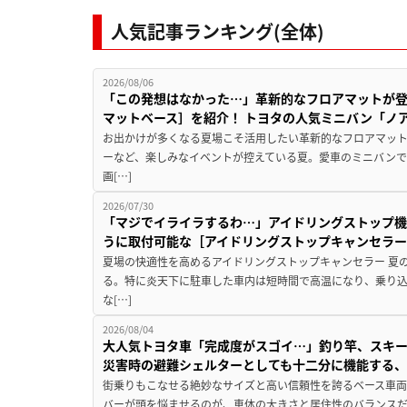
人気記事ランキング(全体)
2026/08/06
「この発想はなかった…」革新的なフロアマットが
マットベース］を紹介！ トヨタの人気ミニバン「ノ
お出かけが多くなる夏場こそ活用したい革新的なフロアマット
ーなど、楽しみなイベントが控えている夏。愛車のミニバン
画[…]
2026/07/30
「マジでイライラするわ…」アイドリングストップ機
うに取付可能な［アイドリングストップキャンセラ
夏場の快適性を高めるアイドリングストップキャンセラー 夏
る。特に炎天下に駐車した車内は短時間で高温になり、乗り
な[…]
2026/08/04
大人気トヨタ車「完成度がスゴイ…」釣り竿、スキー
災害時の避難シェルターとしても十二分に機能する
街乗りもこなせる絶妙なサイズと高い信頼性を誇るベース車両
バーが頭を悩ませるのが、車体の大きさと居住性のバランス