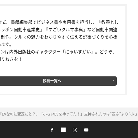
92年式。書籍編集部でビジネス書や実用書を担当し、『教養とし
ニッポン自動車産業史』『すごいクルマ事典』など自動車関連
も制作。クルマの魅力をわかりやすく伝える記事づくりを心掛
います。
コンは内外出版社のキャラクター「にゃいすがい」。どうぞ、
知りおきを！
投稿一覧へ
EVなのに変速だと？」「小さいEVを待ってた！」支持されたのは“速さ”より“小さ