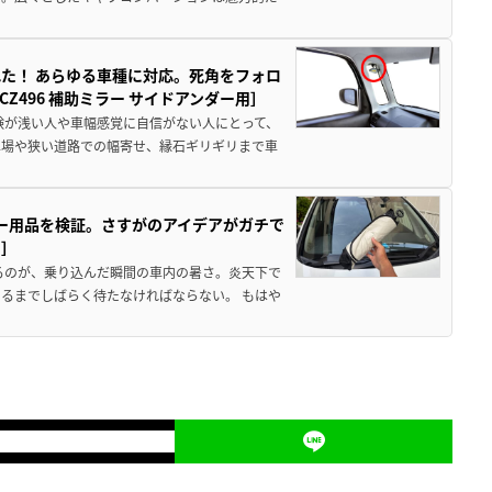
た！ あらゆる車種に対応。死角をフォロ
496 補助ミラー サイドアンダー用］
験が浅い人や車幅感覚に自信がない人にとって、
車場や狭い道路での幅寄せ、縁石ギリギリまで車
カー用品を検証。さすがのアイデアがガチで
ド］
るのが、乗り込んだ瞬間の車内の暑さ。炎天下で
るまでしばらく待たなければならない。 もはや