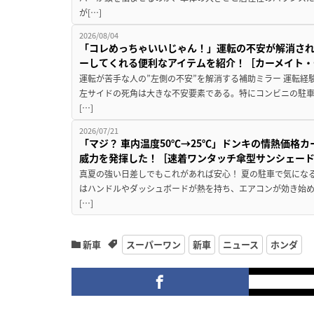
が[…]
2026/08/04
「コレめっちゃいいじゃん！」運転の不安が解消され
ーしてくれる便利なアイテムを紹介！［カーメイト・CZ
運転が苦手な人の”左側の不安”を解消する補助ミラー 運転経
左サイドの死角は大きな不安要素である。特にコンビニの駐
[…]
2026/07/21
「マジ？ 車内温度50℃→25℃」ドンキの情熱価格
威力を発揮した！［速着ワンタッチ傘型サンシェー
真夏の強い日差しでもこれがあれば安心！ 夏の駐車で気にな
はハンドルやダッシュボードが熱を持ち、エアコンが効き始め
[…]
新車
スーパーワン
新車
ニュース
ホンダ