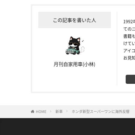
この記事を書いた人
19
ての
書籍
けて
アイ
お見
月刊自家用車(小林)
HOME
新車
ホンダ新型スーパーワンに海外反響 「