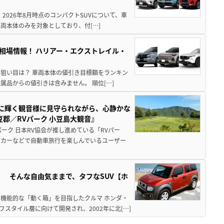
 2026年8月時点のコンパクトSUVについて、車
両本体のみを対象としており、付[…]
き相場情報！ ハリアー・エクストレイル・
月の狙い目は？ 車両本体の値引き目標額をランキン
品からの値引きは含みません。 順位[…]
亜に輝く観音様に見守られながら、心静かな
郡／RVパーク 小豆島大観音』
ーク 日本RV協会が推し進めている「RVパー
グカーなどで自動車旅行を楽しんでいるユーザー
」 そんな自由気ままで、タフなSUV【ホ
機能的な「動く箱」を目指したクルマ ホンダ・
スタイル層に向けて開発され、2002年に北[…]