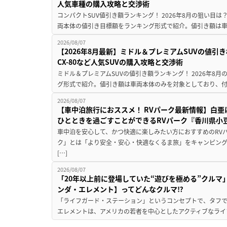
人気車種の購入攻略と交渉術
コンパクトSUV値引き額ランキング！ 2026年8月の狙い目は？
両本体の値引き目標額をランキング形式で紹介。値引き額は車
2026/08/07
【2026年8月最新】ミドル＆プレミアムSUVの値引
CX-80など人気SUVの購入攻略と交渉術
ミドル＆プレミアムSUVの値引き額ランキング！ 2026年8
グ形式で紹介。値引き額は車両本体のみを対象としており、付属
2026/08/07
【車中泊旅行におススメ！ RVパーク最新情報】白
ひとときを過ごすことができるRVパーク『香川県小豆
車中泊を安心して、かつ快適に楽しみたい方におすすめのRVパ
ク」とは「より安全・安心・快適なくるま旅」をキャンピン
[…]
2026/08/07
「20年以上前に登場していた“遊びを極める”クルマ
ンダ・エレメント】ってどんなクルマ⁉︎
「ライフガード・ステーション」というコンセプトで、タフで
エレメントは、アメリカの若者を中心としたアクティブなライフ