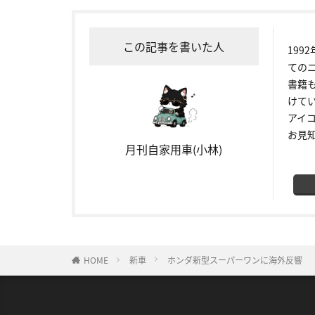
この記事を書いた人
19
ての
書籍
けて
アイ
お見
月刊自家用車(小林)
HOME
新車
ホンダ新型スーパーワンに海外反響 「