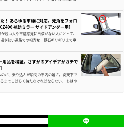
た！ あらゆる車種に対応。死角をフォロ
496 補助ミラー サイドアンダー用］
験が浅い人や車幅感覚に自信がない人にとって、
車場や狭い道路での幅寄せ、縁石ギリギリまで車
カー用品を検証。さすがのアイデアがガチで
ド］
るのが、乗り込んだ瞬間の車内の暑さ。炎天下で
るまでしばらく待たなければならない。 もはや