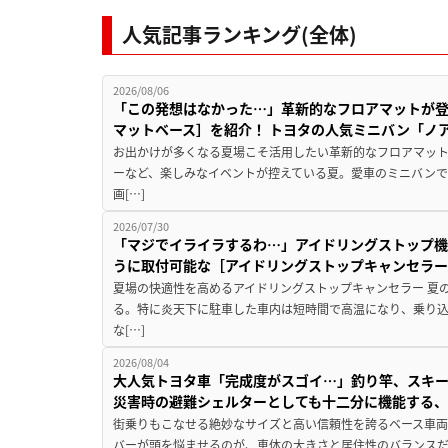
人気記事ランキング(全体)
2026/08/06
「この発想はなかった…」革新的なフロアマットが
マットベース］を紹介！ トヨタの人気ミニバン「ノ
お出かけが多くなる夏場こそ活用したい革新的なフロアマット
ーなど、楽しみなイベントが控えている夏。愛車のミニバン
画[…]
2026/07/30
「マジでイライラするわ…」アイドリングストップ機
うに取付可能な［アイドリングストップキャンセラ
夏場の快適性を高めるアイドリングストップキャンセラー 夏
る。特に炎天下に駐車した車内は短時間で高温になり、乗り
な[…]
2026/08/04
大人気トヨタ車「完成度がスゴイ…」釣り竿、スキー
災害時の避難シェルターとしても十二分に機能する
街乗りもこなせる絶妙なサイズと高い信頼性を誇るベース車両
バーが頭を悩ませるのが、車体の大きさと居住性のバランス