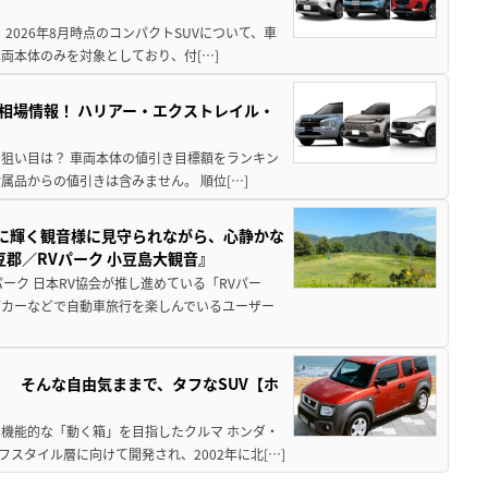
 2026年8月時点のコンパクトSUVについて、車
両本体のみを対象としており、付[…]
き相場情報！ ハリアー・エクストレイル・
月の狙い目は？ 車両本体の値引き目標額をランキン
品からの値引きは含みません。 順位[…]
亜に輝く観音様に見守られながら、心静かな
郡／RVパーク 小豆島大観音』
ーク 日本RV協会が推し進めている「RVパー
グカーなどで自動車旅行を楽しんでいるユーザー
」 そんな自由気ままで、タフなSUV【ホ
機能的な「動く箱」を目指したクルマ ホンダ・
スタイル層に向けて開発され、2002年に北[…]