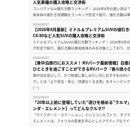
人気車種の購入攻略と交渉術
コンパクトSUV値引き額ランキング！ 2026年8月の狙い目は？
両本体の値引き目標額をランキング形式で紹介。値引き額は車
2026/08/07
【2026年8月最新】ミドル＆プレミアムSUVの値引
CX-80など人気SUVの購入攻略と交渉術
ミドル＆プレミアムSUVの値引き額ランキング！ 2026年8
グ形式で紹介。値引き額は車両本体のみを対象としており、付属
2026/08/07
【車中泊旅行におススメ！ RVパーク最新情報】白
ひとときを過ごすことができるRVパーク『香川県小豆
車中泊を安心して、かつ快適に楽しみたい方におすすめのRVパ
ク」とは「より安全・安心・快適なくるま旅」をキャンピン
[…]
2026/08/07
「20年以上前に登場していた“遊びを極める”クルマ
ンダ・エレメント】ってどんなクルマ⁉︎
「ライフガード・ステーション」というコンセプトで、タフで
エレメントは、アメリカの若者を中心としたアクティブなライフ