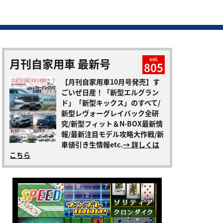
月刊自家用車 最新号
vol.
805
【月刊自家用車10月号発売】す
ごいぜ日産！「新型エルグラン
ド」「新型キックス」のすべて/
新型レヴォーグレイバック全研
究/新型フィット＆N-BOX最新情
報/最新注目モデル攻略大作戦/新
車値引き生情報etc.
→ 詳しくは
こちら