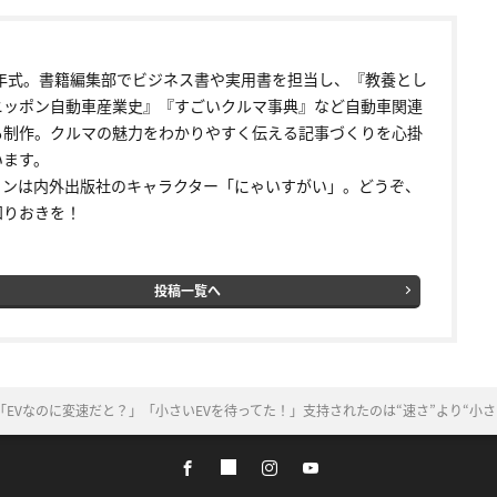
92年式。書籍編集部でビジネス書や実用書を担当し、『教養とし
ニッポン自動車産業史』『すごいクルマ事典』など自動車関連
も制作。クルマの魅力をわかりやすく伝える記事づくりを心掛
います。
コンは内外出版社のキャラクター「にゃいすがい」。どうぞ、
知りおきを！
投稿一覧へ
EVなのに変速だと？」「小さいEVを待ってた！」支持されたのは“速さ”より“小さ