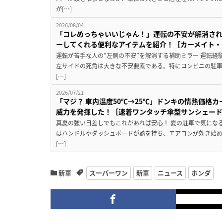
が[…]
2026/08/04
「コレめっちゃいいじゃん！」運転の不安が解消され
ーしてくれる便利なアイテムを紹介！［カーメイト・CZ
運転が苦手な人の”左側の不安”を解消する補助ミラー 運転経
左サイドの死角は大きな不安要素である。特にコンビニの駐
[…]
2026/07/21
「マジ？ 車内温度50℃→25℃」ドンキの情熱価格
威力を発揮した！［速着ワンタッチ傘型サンシェー
真夏の強い日差しでもこれがあれば安心！ 夏の駐車で気にな
はハンドルやダッシュボードが熱を持ち、エアコンが効き始め
[…]
新車
スーパーワン
新車
ニュース
ホンダ