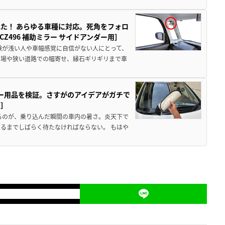
た！ あらゆる車種に対応。死角をフォロ
496 補助ミラー サイドアンダー用］
験が浅い人や車幅感覚に自信がない人にとって、
車場や狭い道路での幅寄せ、縁石ギリギリまで車
カー用品を検証。さすがのアイデアがガチで
ド］
るのが、乗り込んだ瞬間の車内の暑さ。炎天下で
るまでしばらく待たなければならない。 もはや