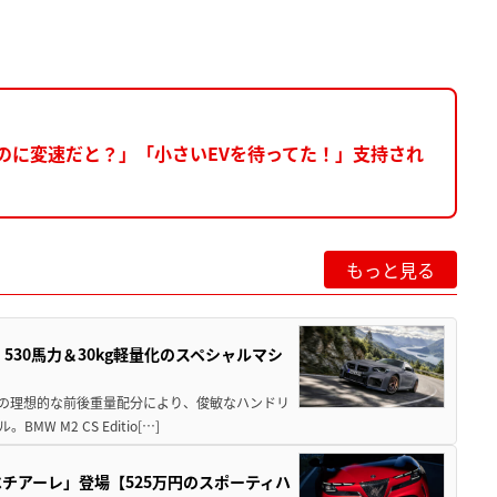
のに変速だと？」「小さいEVを待ってた！」支持され
もっと見る
」530馬力＆30kg軽量化のスペシャルマシ
50の理想的な前後重量配分により、俊敏なハンドリ
M2 CS Editio[…]
チアーレ」登場【525万円のスポーティハ