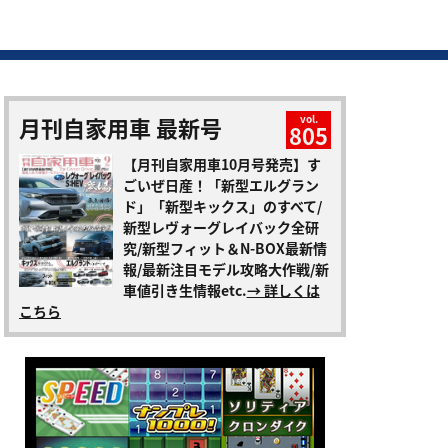
月刊自家用車 最新号
vol.
805
【月刊自家用車10月号発売】す
ごいぜ日産！「新型エルグラン
ド」「新型キックス」のすべて/
新型レヴォーグレイバック全研
究/新型フィット＆N-BOX最新情
報/最新注目モデル攻略大作戦/新
車値引き生情報etc.
→ 詳しくは
こちら