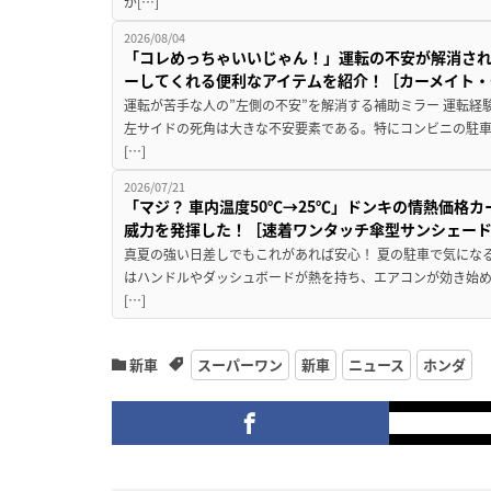
が[…]
2026/08/04
「コレめっちゃいいじゃん！」運転の不安が解消され
ーしてくれる便利なアイテムを紹介！［カーメイト・CZ
運転が苦手な人の”左側の不安”を解消する補助ミラー 運転経
左サイドの死角は大きな不安要素である。特にコンビニの駐
[…]
2026/07/21
「マジ？ 車内温度50℃→25℃」ドンキの情熱価格
威力を発揮した！［速着ワンタッチ傘型サンシェー
真夏の強い日差しでもこれがあれば安心！ 夏の駐車で気にな
はハンドルやダッシュボードが熱を持ち、エアコンが効き始め
[…]
新車
スーパーワン
新車
ニュース
ホンダ