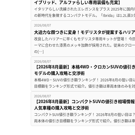
イブリッド、アルファらしい専用装備も充実】
イタリアらしい洗練されたエレガンスをプラス 2025年に国内
の新時代を象徴するコンパクトモデル。「Ibrida」は1.2L直3
2026/08/07
大迫力な顔つきに変身！モデリスタが提案するハリ
改良したハリアーに早くもモデリスタ専用キットが登場！ 今
ーマに合わせた漆黒のメッキ加飾が採用された。従来のクロ
の[…]
2026/08/07
【2026年8月最新】本格4WD・クロカンSUVの値
モデルの購入攻略と交渉術
本格4WD・SUVの値引き額ランキング！ 2026年8月の狙い目
目標額をランキング形式で紹介。値引き額は車両本体のみを対
2026/08/07
【2026年8月最新】コンパクトSUVの値引き相場情報
人気車種の購入攻略と交渉術
コンパクトSUV値引き額ランキング！ 2026年8月の狙い目は？
両本体の値引き目標額をランキング形式で紹介。値引き額は車