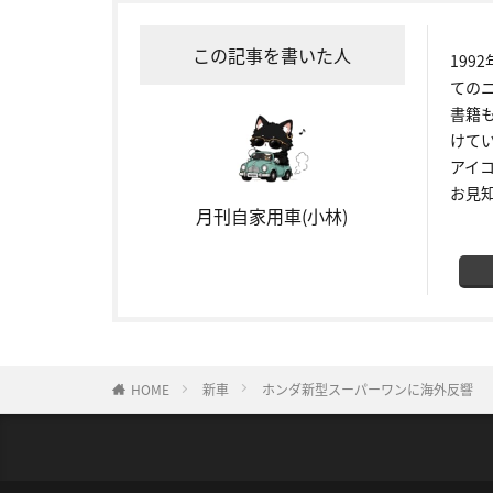
この記事を書いた人
19
ての
書籍
けて
アイ
お見
月刊自家用車(小林)
HOME
新車
ホンダ新型スーパーワンに海外反響 「