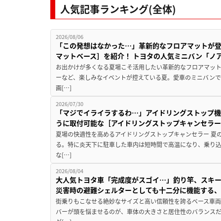
人気記事ランキング(全体)
2026/08/06
「この発想はなかった…」革新的なフロアマットが
マットベース］を紹介！ トヨタの人気ミニバン「ノ
お出かけが多くなる夏場こそ活用したい革新的なフロアマット
ーなど、楽しみなイベントが控えている夏。愛車のミニバン
画[…]
2026/07/30
「マジでイライラするわ…」アイドリングストップ機
うに取付可能な［アイドリングストップキャンセラ
夏場の快適性を高めるアイドリングストップキャンセラー 夏
る。特に炎天下に駐車した車内は短時間で高温になり、乗り
な[…]
2026/08/04
大人気トヨタ車「完成度がスゴイ…」釣り竿、スキー
災害時の避難シェルターとしても十二分に機能する
街乗りもこなせる絶妙なサイズと高い信頼性を誇るベース車両
バーが頭を悩ませるのが、車体の大きさと居住性のバランス