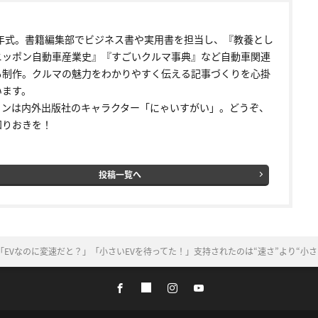
92年式。書籍編集部でビジネス書や実用書を担当し、『教養とし
ニッポン自動車産業史』『すごいクルマ事典』など自動車関連
も制作。クルマの魅力をわかりやすく伝える記事づくりを心掛
います。
コンは内外出版社のキャラクター「にゃいすがい」。どうぞ、
知りおきを！
投稿一覧へ
EVなのに変速だと？」「小さいEVを待ってた！」支持されたのは“速さ”より“小さ